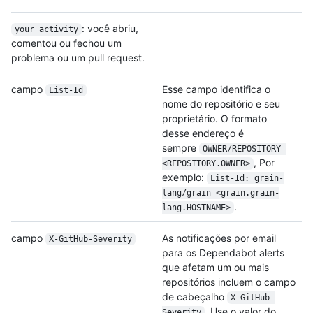
: você abriu,
your_activity
comentou ou fechou um
problema ou um pull request.
campo
Esse campo identifica o
List-Id
nome do repositório e seu
proprietário. O formato
desse endereço é
sempre
OWNER/REPOSITORY 
, Por
<REPOSITORY.OWNER>
exemplo:
List-Id: grain-
lang/grain <grain.grain-
.
lang.HOSTNAME>
campo
As notificações por email
X-GitHub-Severity
para os Dependabot alerts
que afetam um ou mais
repositórios incluem o campo
de cabeçalho
X-GitHub-
. Use o valor do
Severity