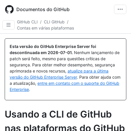
Skip
to
Documentos do GitHub
main
content
GitHub CLI
/
CLI GitHub
/
Contas em várias plataformas
Esta versão do GitHub Enterprise Server foi
descontinuada em
2026-07-01
.
Nenhum lançamento de
patch será feito, mesmo para questões críticas de
segurança. Para obter melhor desempenho, segurança
aprimorada e novos recursos,
atualize para a última
versão do GitHub Enterprise Server
. Para obter ajuda com
a atualização,
entre em contato com o suporte do GitHub
Enterprise
.
Usando a CLI de GitHub
nas plataformas do GitHub