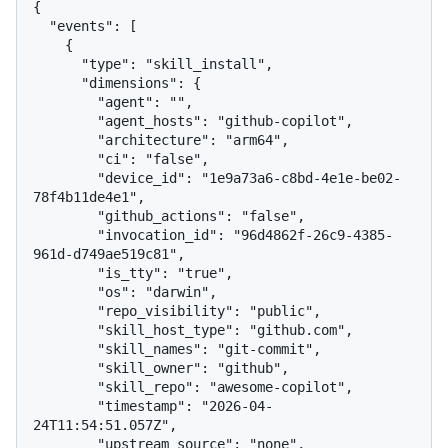
{

  "events": [

    {

      "type": "skill_install",

      "dimensions": {

        "agent": "",

        "agent_hosts": "github-copilot",

        "architecture": "arm64",

        "ci": "false",

        "device_id": "1e9a73a6-c8bd-4e1e-be02-
78f4b11de4e1",

        "github_actions": "false",

        "invocation_id": "96d4862f-26c9-4385-
961d-d749ae519c81",

        "is_tty": "true",

        "os": "darwin",

        "repo_visibility": "public",

        "skill_host_type": "github.com",

        "skill_names": "git-commit",

        "skill_owner": "github",

        "skill_repo": "awesome-copilot",

        "timestamp": "2026-04-
24T11:54:51.057Z",

        "upstream_source": "none",
