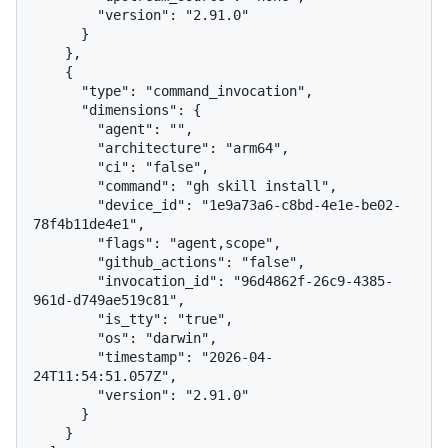
        "version": "2.91.0"

      }

    },

    {

      "type": "command_invocation",

      "dimensions": {

        "agent": "",

        "architecture": "arm64",

        "ci": "false",

        "command": "gh skill install",

        "device_id": "1e9a73a6-c8bd-4e1e-be02-
78f4b11de4e1",

        "flags": "agent,scope",

        "github_actions": "false",

        "invocation_id": "96d4862f-26c9-4385-
961d-d749ae519c81",

        "is_tty": "true",

        "os": "darwin",

        "timestamp": "2026-04-
24T11:54:51.057Z",

        "version": "2.91.0"

      }

    }
