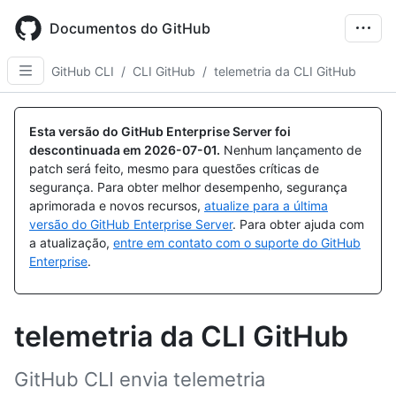
Skip
to
Documentos do GitHub
main
content
GitHub CLI
/
CLI GitHub
/
telemetria da CLI GitHub
Esta versão do GitHub Enterprise Server foi
descontinuada em
2026-07-01
.
Nenhum lançamento de
patch será feito, mesmo para questões críticas de
segurança. Para obter melhor desempenho, segurança
aprimorada e novos recursos,
atualize para a última
versão do GitHub Enterprise Server
. Para obter ajuda com
a atualização,
entre em contato com o suporte do GitHub
Enterprise
.
telemetria da CLI GitHub
GitHub CLI envia telemetria