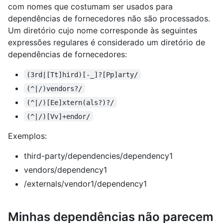
com nomes que costumam ser usados para
dependências de fornecedores não são processados.
Um diretório cujo nome corresponde às seguintes
expressões regulares é considerado um diretório de
dependências de fornecedores:
(3rd|[Tt]hird)[-_]?[Pp]arty/
(^|/)vendors?/
(^|/)[Ee]xtern(als?)?/
(^|/)[Vv]+endor/
Exemplos:
third-party/dependencies/dependency1
vendors/dependency1
/externals/vendor1/dependency1
Minhas dependências não parecem