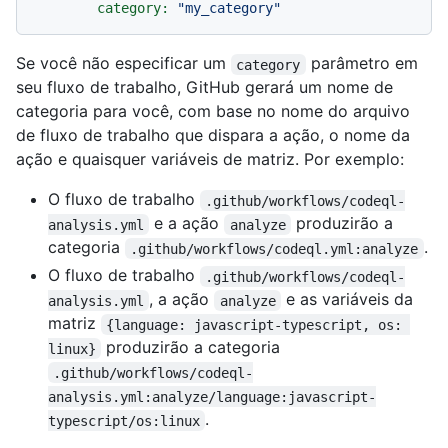
category:
"my_category"
Se você não especificar um
parâmetro em
category
seu fluxo de trabalho, GitHub gerará um nome de
categoria para você, com base no nome do arquivo
de fluxo de trabalho que dispara a ação, o nome da
ação e quaisquer variáveis de matriz. Por exemplo:
O fluxo de trabalho
.github/workflows/codeql-
e a ação
produzirão a
analysis.yml
analyze
categoria
.
.github/workflows/codeql.yml:analyze
O fluxo de trabalho
.github/workflows/codeql-
, a ação
e as variáveis da
analysis.yml
analyze
matriz
{language: javascript-typescript, os: 
produzirão a categoria
linux}
.github/workflows/codeql-
analysis.yml:analyze/language:javascript-
.
typescript/os:linux