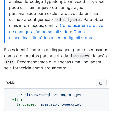
análise do código TypeScript. Em vez disso, você
pode usar um arquivo de configuração
personalizado para excluir arquivos da análise
usando a configuração
. Para obter
paths-ignore
mais informações, confira
Como usar um arquivo
de configuração personalizado
e
Como
especificar diretórios a serem digitalizados
.
Esses identificadores de linguagem podem ser usados
como argumentos para a entrada
da ação
languages
. Recomendamos que apenas uma linguagem
init
seja fornecida como argumento:
YAML
-
uses:
github/codeql-action/init@v4
with:
languages:
javascript-typescript