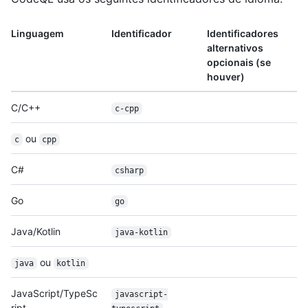
Linguagem
Identificador
Identificadores
alternativos
opcionais (se
houver)
C/C++
c-cpp
ou
c
cpp
C#
csharp
Go
go
Java/Kotlin
java-kotlin
ou
java
kotlin
JavaScript/TypeSc
javascript-
ript