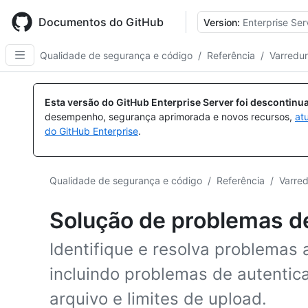
Skip
to
Documentos do GitHub
Version:
Enterprise Ser
main
content
Qualidade de segurança e código
/
Referência
/
Varredu
Esta versão do GitHub Enterprise Server foi descontin
desempenho, segurança aprimorada e novos recursos,
at
do GitHub Enterprise
.
Qualidade de segurança e código
/
Referência
/
Varre
Solução de problemas d
Identifique e resolva problemas 
incluindo problemas de autentic
arquivo e limites de upload.