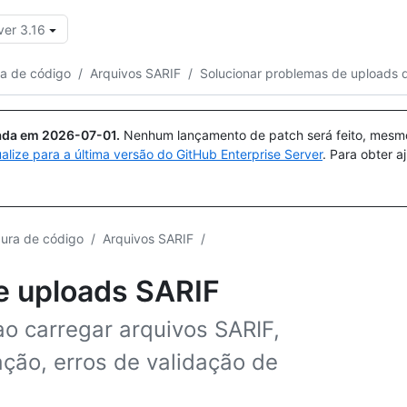
ver 3.16
Pesquisar ou perguntar
Copilot
ra de código
/
Arquivos SARIF
/
Solucionar problemas de uploads 
uada em
2026-07-01
.
Nenhum lançamento de patch será feito, mesmo 
ualize para a última versão do GitHub Enterprise Server
. Para obter 
dura de código
/
Arquivos SARIF
/
e uploads SARIF
ao carregar arquivos SARIF,
ação, erros de validação de