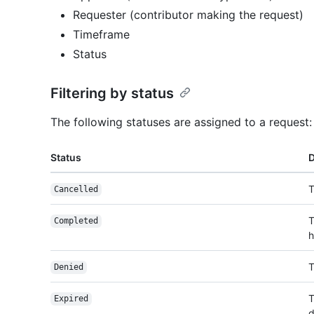
Requester (contributor making the request)
Timeframe
Status
Filtering by status
The following statuses are assigned to a request:
Status
D
T
Cancelled
T
Completed
h
T
Denied
T
Expired
d