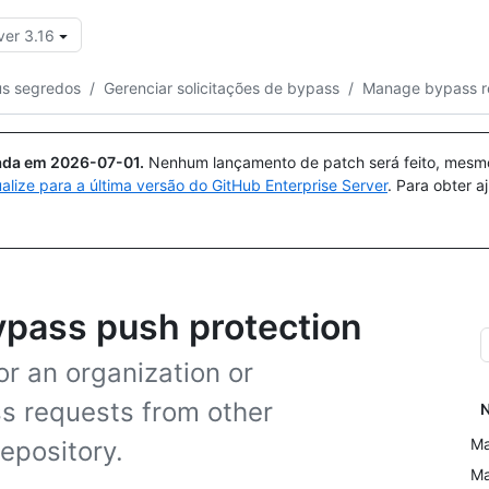
ver 3.16
Pesquisar ou perguntar
Copilot
us segredos
/
Gerenciar solicitações de bypass
/
Manage bypass r
uada em
2026-07-01
.
Nenhum lançamento de patch será feito, mesmo 
ualize para a última versão do GitHub Enterprise Server
. Para obter 
ypass push protection
or an organization or
ss requests from other
N
Ma
epository.
Ma