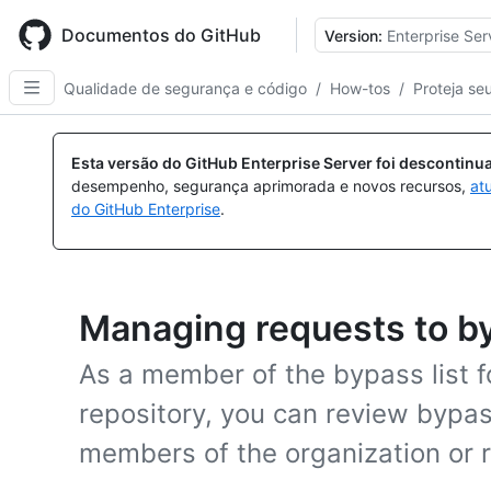
Skip
to
Documentos do GitHub
Version:
Enterprise Ser
main
content
Qualidade de segurança e código
/
How-tos
/
Proteja se
Esta versão do GitHub Enterprise Server foi descontin
desempenho, segurança aprimorada e novos recursos,
at
do GitHub Enterprise
.
Managing requests to b
As a member of the bypass list f
repository, you can review bypa
members of the organization or r