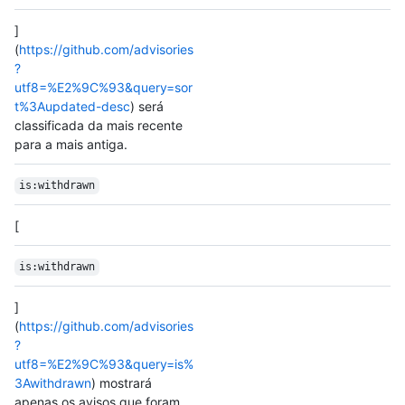
]
(
https://github.com/advisories
?
utf8=%E2%9C%93&query=sor
t%3Aupdated-desc
) será
classificada da mais recente
para a mais antiga.
is:withdrawn
[
is:withdrawn
]
(
https://github.com/advisories
?
utf8=%E2%9C%93&query=is%
3Awithdrawn
) mostrará
apenas os avisos que foram