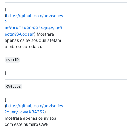
]
(
https://github.com/advisories
?
utf8=%E2%9C%93&query=aff
ects%3Alodash
) Mostrará
apenas os avisos que afetam
a biblioteca lodash.
cwe:ID
[
cwe:352
]
(
https://github.com/advisories
?query=cwe%3A352
)
mostrará apenas os avisos
com este número CWE.