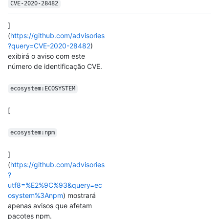
CVE-2020-28482
]
(
https://github.com/advisories
?query=CVE-2020-28482
)
exibirá o aviso com este
número de identificação CVE.
ecosystem:ECOSYSTEM
[
ecosystem:npm
]
(
https://github.com/advisories
?
utf8=%E2%9C%93&query=ec
osystem%3Anpm
) mostrará
apenas avisos que afetam
pacotes npm.