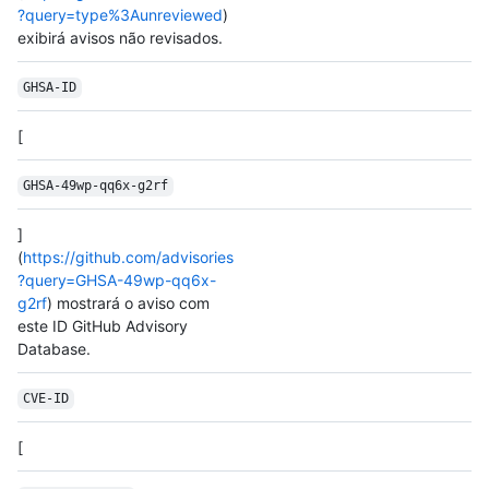
?query=type%3Aunreviewed
)
exibirá avisos não revisados.
GHSA-ID
[
GHSA-49wp-qq6x-g2rf
]
(
https://github.com/advisories
?query=GHSA-49wp-qq6x-
g2rf
) mostrará o aviso com
este ID GitHub Advisory
Database.
CVE-ID
[