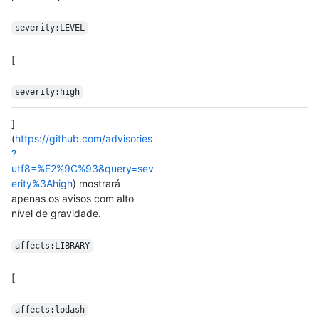
severity:LEVEL
[
severity:high
]
(
https://github.com/advisories
?
utf8=%E2%9C%93&query=sev
erity%3Ahigh
) mostrará
apenas os avisos com alto
nível de gravidade.
affects:LIBRARY
[
affects:lodash