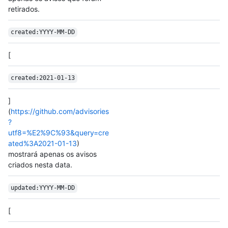
retirados.
created:YYYY-MM-DD
[
created:2021-01-13
]
(
https://github.com/advisories
?
utf8=%E2%9C%93&query=cre
ated%3A2021-01-13
)
mostrará apenas os avisos
criados nesta data.
updated:YYYY-MM-DD
[