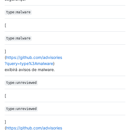
type:malware
[
type:malware
]
(
https://github.com/advisories
?query=type%3Amalware
)
exibirá avisos de malware.
type:unreviewed
[
type:unreviewed
]
(
https://github.com/advisories