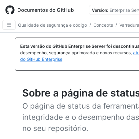
Skip
to
Documentos do GitHub
Version:
Enterprise Ser
main
content
Qualidade de segurança e código
/
Concepts
/
Varredur
Esta versão do GitHub Enterprise Server foi descontin
desempenho, segurança aprimorada e novos recursos,
at
do GitHub Enterprise
.
Sobre a página de statu
O página de status da ferramenta
integridade e o desempenho das
no seu repositório.