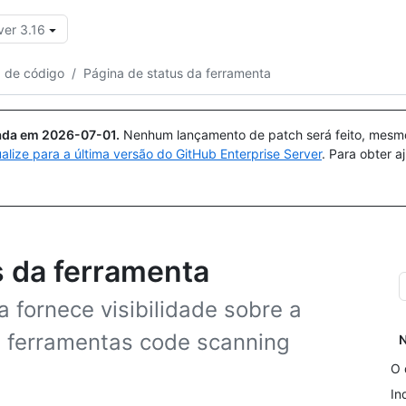
ver 3.16
Pesquisar ou perguntar
Copilot
a de código
/
Página de status da ferramenta
uada em
2026-07-01
.
Nenhum lançamento de patch será feito, mesmo 
ualize para a última versão do GitHub Enterprise Server
. Para obter 
s da ferramenta
 fornece visibilidade sobre a
 ferramentas code scanning
N
O 
In