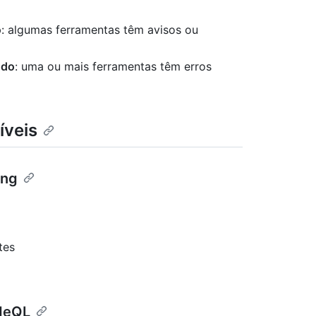
o
: algumas ferramentas têm avisos ou
ndo
: uma ou mais ferramentas têm erros
íveis
ing
tes
odeQL