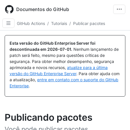
Skip
to
Documentos do GitHub
main
content
GitHub Actions
/
Tutoriais
/
Publicar pacotes
Esta versão do GitHub Enterprise Server foi
descontinuada em
2026-07-01
.
Nenhum lançamento de
patch será feito, mesmo para questões críticas de
segurança. Para obter melhor desempenho, segurança
aprimorada e novos recursos,
atualize para a última
versão do GitHub Enterprise Server
. Para obter ajuda com
a atualização,
entre em contato com o suporte do GitHub
Enterprise
.
Publicando pacotes
Você pode publicar pacotes