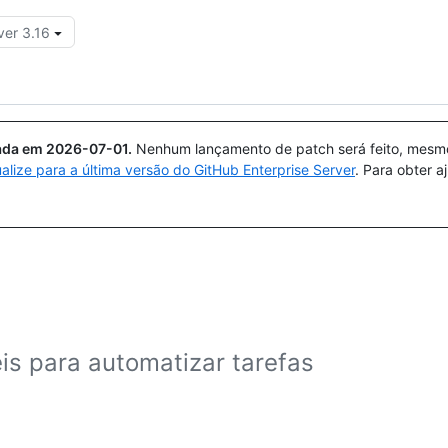
ver 3.16
Pesquisar ou perguntar
Copilot
uada em
2026-07-01
.
Nenhum lançamento de patch será feito, mesmo 
ualize para a última versão do GitHub Enterprise Server
. Para obter 
eis para automatizar tarefas