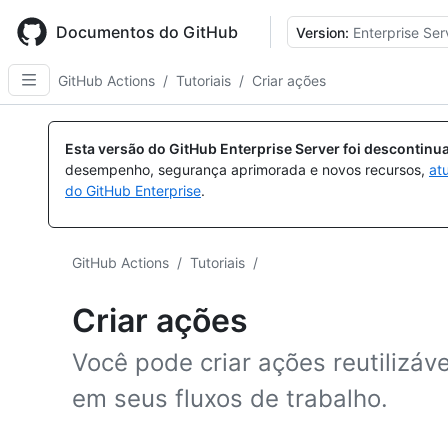
Skip
to
Documentos do GitHub
Version:
Enterprise Ser
main
content
GitHub Actions
/
Tutoriais
/
Criar ações
Esta versão do GitHub Enterprise Server foi descontin
desempenho, segurança aprimorada e novos recursos,
at
do GitHub Enterprise
.
GitHub Actions
/
Tutoriais
/
Criar ações
Você pode criar ações reutilizáv
em seus fluxos de trabalho.