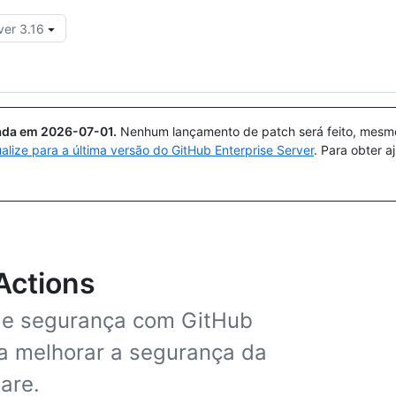
ver 3.16
Pesquisar ou perguntar
Copilot
uada em
2026-07-01
.
Nenhum lançamento de patch será feito, mesmo 
ualize para a última versão do GitHub Enterprise Server
. Para obter 
Actions
de segurança com GitHub
a melhorar a segurança da
are.