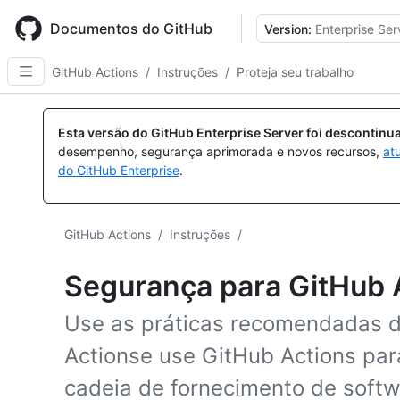
Skip
to
Documentos do GitHub
Version:
Enterprise Ser
main
content
GitHub Actions
/
Instruções
/
Proteja seu trabalho
Esta versão do GitHub Enterprise Server foi descontin
desempenho, segurança aprimorada e novos recursos,
at
do GitHub Enterprise
.
GitHub Actions
/
Instruções
/
Segurança para GitHub 
Use as práticas recomendadas 
Actionse use GitHub Actions par
cadeia de fornecimento de softw