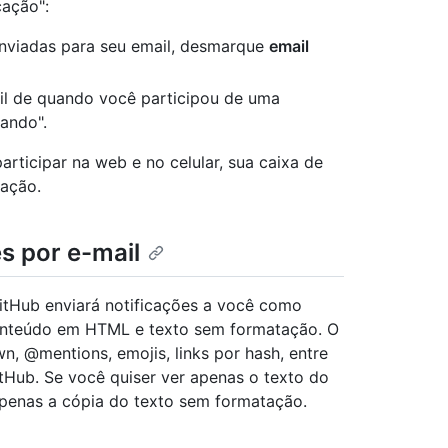
cação":
enviadas para seu email, desmarque
email
il de quando você participou de uma
ando".
participar na web e no celular, sua caixa de
zação.
s por e-mail
 GitHub enviará notificações a você como
conteúdo em HTML e texto sem formatação. O
n, @mentions, emojis, links por hash, entre
tHub. Se você quiser ver apenas o texto do
r apenas a cópia do texto sem formatação.