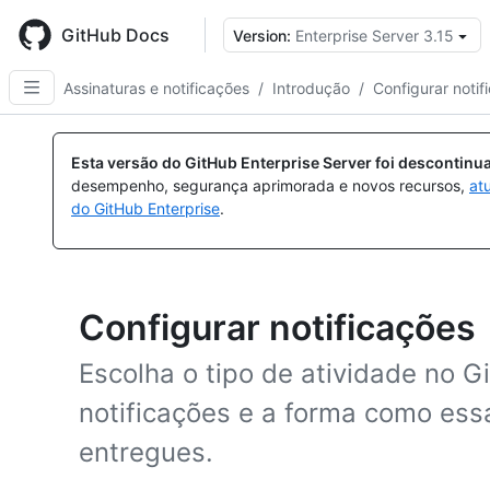
Skip
to
GitHub Docs
Version:
Enterprise Server 3.15
main
content
Assinaturas e notificações
/
Introdução
/
Configurar notif
Esta versão do GitHub Enterprise Server foi descontin
desempenho, segurança aprimorada e novos recursos,
at
do GitHub Enterprise
.
Configurar notificações
Escolha o tipo de atividade no G
notificações e a forma como ess
entregues.