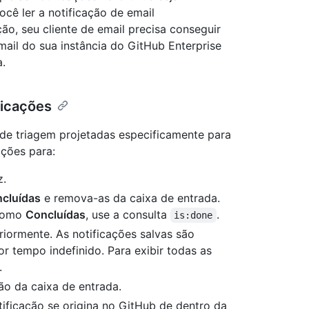
ê ler a notificação de email
ção, seu cliente de email precisa conseguir
ail do sua instância do GitHub Enterprise
a.
ficações
 de triagem projetadas especificamente para
pções para:
z.
cluídas
e remova-as da caixa de entrada.
 como
Concluídas
, use a consulta
.
is:done
riormente. As notificações salvas são
or tempo indefinido. Para exibir todas as
.
ão da caixa de entrada.
otificação se origina no GitHub de dentro da