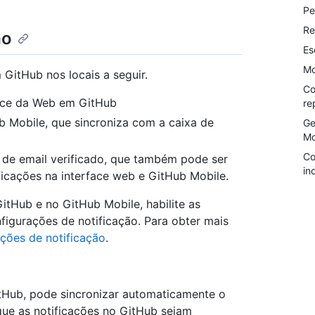
Pe
Re
ão
Es
Mo
GitHub nos locais a seguir.
Co
face da Web em GitHub
re
b Mobile, que sincroniza com a caixa de
Ge
Mo
Co
 de email verificado, que também pode ser
in
ficações na interface web e GitHub Mobile.
GitHub e no GitHub Mobile, habilite as
igurações de notificação. Para obter mais
ções de notificação
.
itHub, pode sincronizar automaticamente o
 que as notificações no GitHub sejam