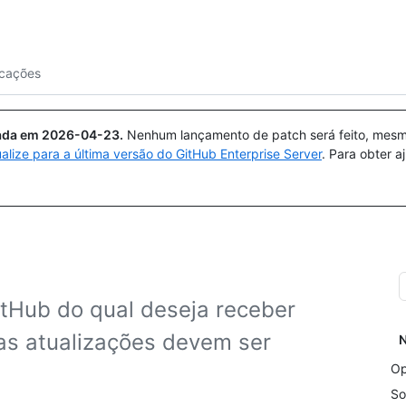
Pesquisar ou perguntar
Copilot
icações
uada em
2026-04-23
.
Nenhum lançamento de patch será feito, mesmo
ualize para a última versão do GitHub Enterprise Server
. Para obter 
itHub do qual deseja receber
as atualizações devem ser
N
Op
So