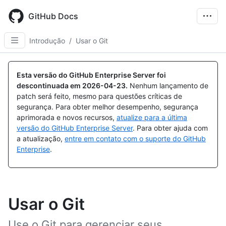
Skip
to
GitHub Docs
main
content
Introdução
/
Usar o Git
Esta versão do GitHub Enterprise Server foi
descontinuada em
2026-04-23
.
Nenhum lançamento de
patch será feito, mesmo para questões críticas de
segurança. Para obter melhor desempenho, segurança
aprimorada e novos recursos,
atualize para a última
versão do GitHub Enterprise Server
. Para obter ajuda com
a atualização,
entre em contato com o suporte do GitHub
Enterprise
.
Usar o Git
Use o Git para gerenciar seus