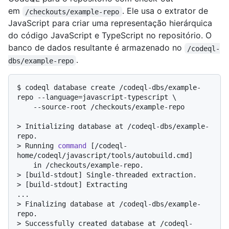
em
. Ele usa o extrator de
/checkouts/example-repo
JavaScript para criar uma representação hierárquica
do código JavaScript e TypeScript no repositório. O
banco de dados resultante é armazenado no
/codeql-
.
dbs/example-repo
$ 
codeql database create /codeql-dbs/example-
repo --language=javascript-typescript \

    --source-root /checkouts/example-repo
> 
Initializing database at /codeql-dbs/example-
repo.
> 
Running 
command
 [/codeql-
home/codeql/javascript/tools/autobuild.cmd]
> 
[build-stdout] Single-threaded extraction.
> 
[build-stdout] Extracting
> 
Finalizing database at /codeql-dbs/example-
repo.
> 
Successfully created database at /codeql-