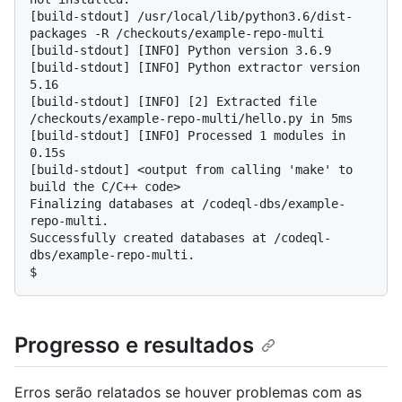
[build-stdout] /usr/local/lib/python3.6/dist-
packages -R /checkouts/example-repo-multi

[build-stdout] [INFO] Python version 3.6.9

[build-stdout] [INFO] Python extractor version 
5.16

[build-stdout] [INFO] [2] Extracted file 
/checkouts/example-repo-multi/hello.py in 5ms

[build-stdout] [INFO] Processed 1 modules in 
0.15s

[build-stdout] <output from calling 'make' to 
build the C/C++ code>

Finalizing databases at /codeql-dbs/example-
repo-multi.

Successfully created databases at /codeql-
$
Progresso e resultados
Erros serão relatados se houver problemas com as