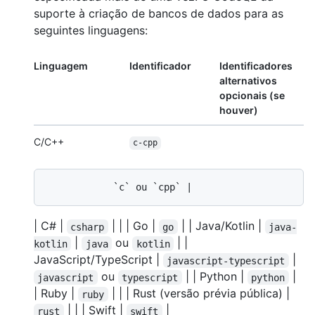
suporte à criação de bancos de dados para as
seguintes linguagens:
Linguagem
Identificador
Identificadores
alternativos
opcionais (se
houver)
C/C++
c-cpp
| C# |
| | | Go |
| | Java/Kotlin |
csharp
go
java-
|
ou
| |
kotlin
java
kotlin
JavaScript/TypeScript |
|
javascript-typescript
ou
| | Python |
|
javascript
typescript
python
| Ruby |
| | | Rust (versão prévia pública) |
ruby
| | | Swift |
|
rust
swift