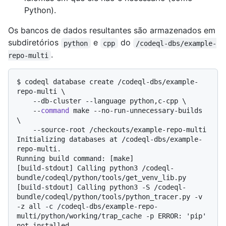
Python).
Os bancos de dados resultantes são armazenados em
subdiretórios
e
do
python
cpp
/codeql-dbs/example-
.
repo-multi
$ 
codeql database create /codeql-dbs/example-
repo-multi \

    --db-cluster --language python,c-cpp \

    --
command
 make --no-run-unnecessary-builds 
\

    --source-root /checkouts/example-repo-multi
Initializing databases at /codeql-dbs/example-
repo-multi.

Running build command: [make]

[build-stdout] Calling python3 /codeql-
bundle/codeql/python/tools/get_venv_lib.py

[build-stdout] Calling python3 -S /codeql-
bundle/codeql/python/tools/python_tracer.py -v 
-z all -c /codeql-dbs/example-repo-
multi/python/working/trap_cache -p ERROR: 'pip' 
not installed.
