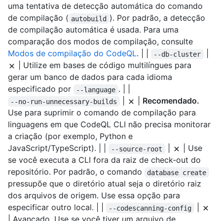
uma tentativa de detecção automática do comando
de compilação (
). Por padrão, a detecção
autobuild
de compilação automática é usada. Para uma
comparação dos modos de compilação, consulte
Modos de compilação do CodeQL
. | |
|
--db-cluster
| Utilize em bases de código multilíngues para
gerar um banco de dados para cada idioma
especificado por
. | |
--language
|
|
Recomendado.
--no-run-unnecessary-builds
Use para suprimir o comando de compilação para
linguagens em que CodeQL CLI não precisa monitorar
a criação (por exemplo, Python e
JavaScript/TypeScript). | |
|
| Use
--source-root
se você executa a CLI fora da raiz de check-out do
repositório. Por padrão, o comando
database create
pressupõe que o diretório atual seja o diretório raiz
dos arquivos de origem. Use essa opção para
especificar outro local. | |
|
--codescanning-config
| Avançado. Use se você tiver um arquivo de