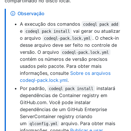
compartilhado no disco local.
Observação
A execução dos comandos
codeql pack add
e
vai gerar ou atualizar
codeql pack install
o arquivo
. O check-in
codeql-pack.lock.yml
desse arquivo deve ser feito no controle de
versão. O arquivo
codeql-pack.lock.yml
contém os números de versão precisos
usados pelo pacote. Para obter mais
informações, consulte
Sobre os arquivos
codeql-pack.lock.yml
.
Por padrão,
instalará
codeql pack install
dependências de Container registry em
GitHub.com. Você pode instalar
dependências de um GitHub Enterprise
ServerContainer registry criando
um
arquivo. Para obter mais
qlconfig.yml
informações, consulte
Publicar e usar