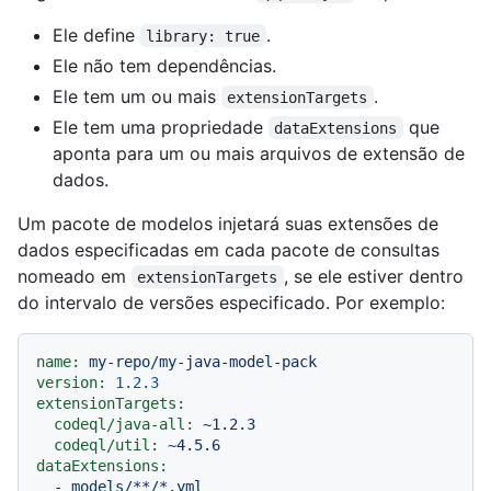
Ele define
.
library: true
Ele não tem dependências.
Ele tem um ou mais
.
extensionTargets
Ele tem uma propriedade
que
dataExtensions
aponta para um ou mais arquivos de extensão de
dados.
Um pacote de modelos injetará suas extensões de
dados especificadas em cada pacote de consultas
nomeado em
, se ele estiver dentro
extensionTargets
do intervalo de versões especificado. Por exemplo:
name:
my-repo/my-java-model-pack
version:
1.2
.3
extensionTargets:
codeql/java-all:
~1.2.3
codeql/util:
~4.5.6
dataExtensions:
-
models/**/*.yml