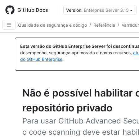
Skip
to
GitHub Docs
Version:
Enterprise Server 3.15
main
content
Qualidade de segurança e código
/
Referência
/
Varredu
Esta versão do GitHub Enterprise Server foi descontin
desempenho, segurança aprimorada e novos recursos,
at
do GitHub Enterprise
.
Não é possível habilita
repositório privado
Para usar GitHub Advanced Secur
o code scanning deve estar habil