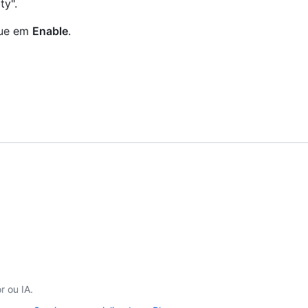
ty".
que em
Enable
.
 ou IA.