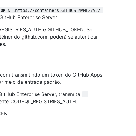
TOKEN1,https://containers.GHEHOSTNAME2/v2/=
GitHub Enterprise Server.
QL_REGISTRIES_AUTH e GITHUB_TOKEN. Se
têiner do github.com, poderá se autenticar
es.
ub.com transmitindo um token do GitHub Apps
r meio da entrada padrão.
 GitHub Enterprise Server, transmita
--
biente CODEQL_REGISTRIES_AUTH.
KEN.