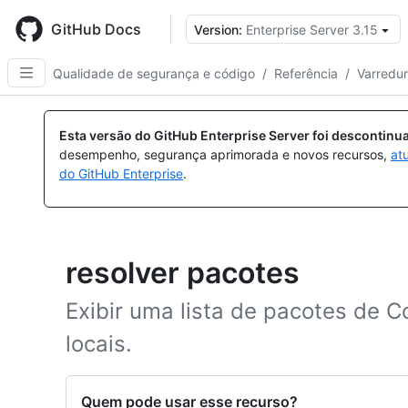
Skip
to
GitHub Docs
Version:
Enterprise Server 3.15
main
content
Qualidade de segurança e código
/
Referência
/
Varredu
Esta versão do GitHub Enterprise Server foi descontin
desempenho, segurança aprimorada e novos recursos,
at
do GitHub Enterprise
.
resolver pacotes
Exibir uma lista de pacotes de 
locais.
Quem pode usar esse recurso?