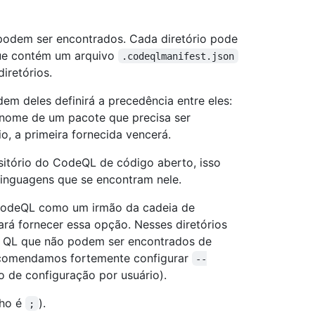
 podem ser encontrados. Cada diretório pode
que contém um arquivo
.codeqlmanifest.json
iretórios.
dem deles definirá a precedência entre eles:
nome de um pacote que precisa ser
o, a primeira fornecida vencerá.
sitório do CodeQL de código aberto, isso
linguagens que se encontram nele.
o CodeQL como um irmão da cadeia de
á fornecer essa opção. Nesses diretórios
es QL que não podem ser encontrados de
recomendamos fortemente configurar
--
 de configuração por usuário).
nho é
).
;