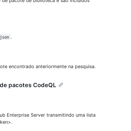
de pacote de biblioteca e são incluídos
.
json
ote encontrado anteriormente na pesquisa.
r de pacotes CodeQL
ub Enterprise Server transmitindo uma lista
oken>.