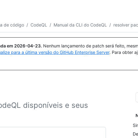
Pesquisar ou perguntar
Copilot
ra de código
/
CodeQL
/
Manual da CLI do CodeQL
/
resolver pa
uada em
2026-04-23
.
Nenhum lançamento de patch será feito, mesmo
ualize para a última versão do GitHub Enterprise Server
. Para obter 
CodeQL disponíveis e seus
N
Si
De