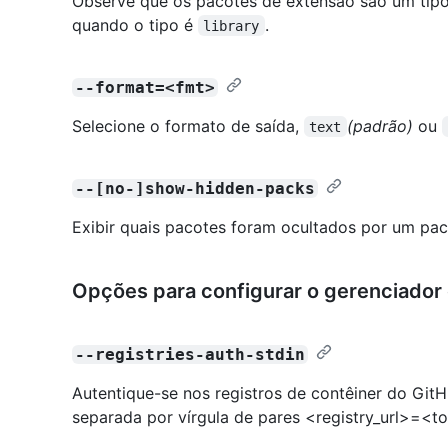
Observe que os pacotes de extensão são um tipo 
quando o tipo é
.
library
--format=<fmt>
Selecione o formato de saída,
(padrão)
ou
text
--[no-]show-hidden-packs
Exibir quais pacotes foram ocultados por um pac
Opções para configurar o gerenciado
--registries-auth-stdin
Autentique-se nos registros de contêiner do GitH
separada por vírgula de pares <registry_url>=<t