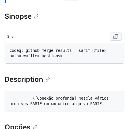
Sinopse
Shell
codeql github merge-results --sarif=<file> --
Description
          \[Conexão profunda] Mescla vários 
Opções