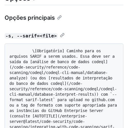
Opções principais
-s, --sarif=<file>
          \[Obrigatório] Caminho para os 
arquivos SARIF a serem usados. Essa deve ser a 
saída da [análise de banco de dados codeql]
(/code-security/reference/code-
scanning/codeql/codeql-cli-manual/database-
analyze) (ou dos [resultados de interpretação 
do banco de dados codeql](/code-
security/reference/code-scanning/codeql/codeql-
cli-manual/database-interpret-results)) com `--
format sarif-latest` para upload no github.com 
ou a tag de formato com suporte apropriada para 
as instâncias do GitHub Enterprise Server 
(consulte [AUTOTITLE](/enterprise-
server@latest/code-security/code-
scanning/integrating-with-code-scanning/sarif-