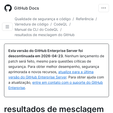
Skip
to
GitHub Docs
main
content
Qualidade de segurança e código
/
Referência
/
Varredura de código
/
CodeQL
/
Manual da CLI do CodeQL
/
resultados de mesclagem do GitHub
Esta versão do GitHub Enterprise Server foi
descontinuada em
2026-04-23
.
Nenhum lançamento de
patch será feito, mesmo para questões críticas de
segurança. Para obter melhor desempenho, segurança
aprimorada e novos recursos,
atualize para a última
versão do GitHub Enterprise Server
. Para obter ajuda com
a atualização,
entre em contato com o suporte do GitHub
Enterprise
.
resultados de mesclagem