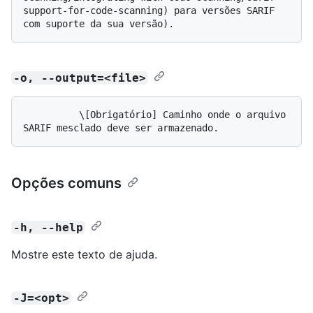
support-for-code-scanning) para versões SARIF 
-o, --output=<file>
          \[Obrigatório] Caminho onde o arquivo 
Opções comuns
-h, --help
Mostre este texto de ajuda.
-J=<opt>