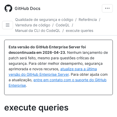
Skip
to
GitHub Docs
main
content
Qualidade de segurança e código
/
Referência
/
Varredura de código
/
CodeQL
/
Manual da CLI do CodeQL
/
execute queries
Esta versão do GitHub Enterprise Server foi
descontinuada em
2026-04-23
.
Nenhum lançamento de
patch será feito, mesmo para questões críticas de
segurança. Para obter melhor desempenho, segurança
aprimorada e novos recursos,
atualize para a última
versão do GitHub Enterprise Server
. Para obter ajuda com
a atualização,
entre em contato com o suporte do GitHub
Enterprise
.
execute queries