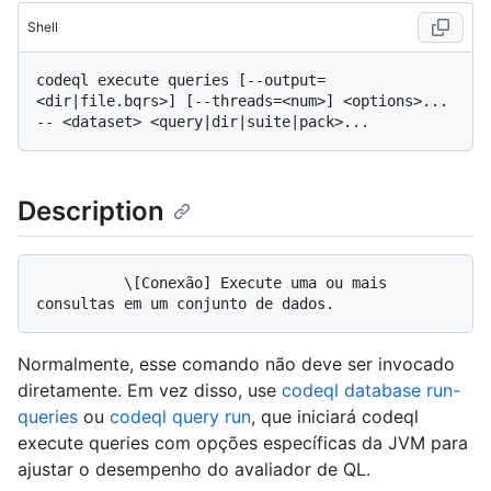
Shell
codeql execute queries [--output=
<dir|file.bqrs>] [--threads=<num>] <options>... 
Description
          \[Conexão] Execute uma ou mais 
Normalmente, esse comando não deve ser invocado
diretamente. Em vez disso, use
codeql database run-
queries
ou
codeql query run
, que iniciará codeql
execute queries com opções específicas da JVM para
ajustar o desempenho do avaliador de QL.