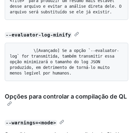
<file>` para produzir um resumo mais estável 
desse arquivo e evitar a análise direta dele. O 
--evaluator-log-minify
          \[Avançado] Se a opção `--evaluator-
log` for transmitida, também transmitir essa 
opção minimizará o tamanho do log JSON 
produzido, em detrimento de torná-lo muito 
Opções para controlar a compilação de QL
--warnings=<mode>