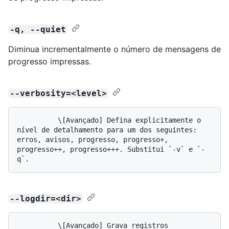
-q, --quiet
Diminua incrementalmente o número de mensagens de
progresso impressas.
--verbosity=<level>
          \[Avançado] Defina explicitamente o 
nível de detalhamento para um dos seguintes: 
erros, avisos, progresso, progresso+, 
progresso++, progresso+++. Substitui `-v` e `-
--logdir=<dir>
          \[Avançado] Grava registros 