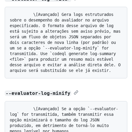
          \[Avançado] Gera logs estruturados 
sobre o desempenho do avaliador no arquivo 
especificado. O formato desse arquivo de log 
está sujeito a alterações sem aviso prévio, mas 
será um fluxo de objetos JSON separados por 
dois caracteres de nova linha (por padrão) ou 
um se a opção `--evaluator-log-minify` for 
transmitida. Use `codeql generate log-summary 
<file>` para produzir um resumo mais estável 
desse arquivo e evitar a análise direta dele. O 
--evaluator-log-minify
          \[Avançado] Se a opção `--evaluator-
log` for transmitida, também transmitir essa 
opção minimizará o tamanho do log JSON 
produzido, em detrimento de torná-lo muito 