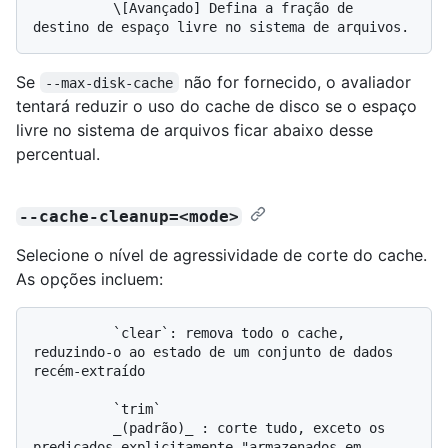
          \[Avançado] Defina a fração de 
Se
não for fornecido, o avaliador
--max-disk-cache
tentará reduzir o uso do cache de disco se o espaço
livre no sistema de arquivos ficar abaixo desse
percentual.
--cache-cleanup=<mode>
Selecione o nível de agressividade de corte do cache.
As opções incluem:
          `clear`: remova todo o cache, 
reduzindo-o ao estado de um conjunto de dados 
recém-extraído

          `trim`

          _(padrão)_ : corte tudo, exceto os 
predicados explicitamente "armazenados em 