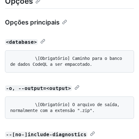
Opções
Opções principais
<database>
          \[Obrigatório] Caminho para o banco 
-o, --output=<output>
          \[Obrigatório] O arquivo de saída, 
--[no-]include-diagnostics