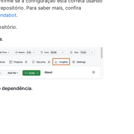
onfirme se a configuração está correta usando
positório. Para saber mais, confira
endabot
.
sitório.
s
.
e dependência
.