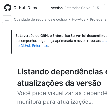
Skip
to
GitHub Docs
Version:
Enterprise Server 3.15
main
content
Qualidade de segurança e código
/
How-tos
/
Proteger s
Esta versão do GitHub Enterprise Server foi descontin
desempenho, segurança aprimorada e novos recursos,
at
do GitHub Enterprise
.
Listando dependências 
atualizações da versão
Você pode visualizar as depend
monitora para atualizações.