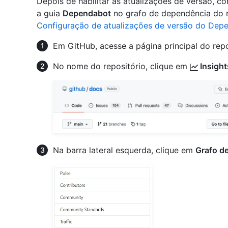
Depois de habilitar as atualizações de versão, c
a guia
Dependabot
no grafo de dependência do re
Configuração de atualizações de versão do Dep
Em GitHub, acesse a página principal do repo
No nome do repositório, clique em
Insight
Na barra lateral esquerda, clique em
Grafo d