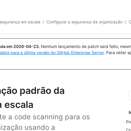
Pesquisar ou perguntar
Copilot
 segurança em escala
/
Configurar a segurança da organização
/
C
uada em
2026-04-23
.
Nenhum lançamento de patch será feito, mesmo
ualize para a última versão do GitHub Enterprise Server
. Para obter 
ação padrão da
m escala
N
te a code scanning para os
Pr
nização usando a
Co