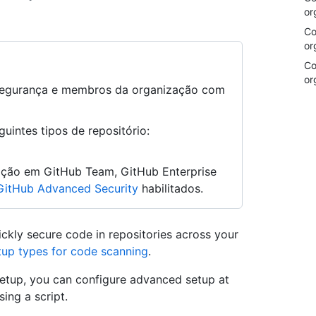
or
Co
or
Co
or
e segurança e membros da organização com
uintes tipos de repositório:
ação em GitHub Team, GitHub Enterprise
GitHub Advanced Security
habilitados.
ickly secure code in repositories across your
tup types for code scanning
.
t setup, you can configure advanced setup at
sing a script.