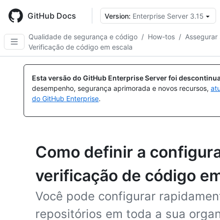
Skip
to
GitHub Docs
Version:
Enterprise Server 3.15
main
content
Qualidade de segurança e código
/
How-tos
/
Assegurar
Verificação de código em escala
Esta versão do GitHub Enterprise Server foi descontin
desempenho, segurança aprimorada e novos recursos,
at
do GitHub Enterprise
.
Como definir a configur
verificação de código e
Você pode configurar rapidamen
repositórios em toda a sua orga