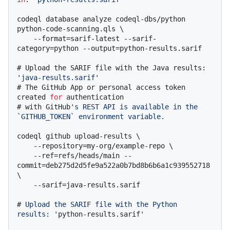
codeql database analyze codeql-dbs/python 
python-code-scanning.qls \

    --format=sarif-latest --sarif-
# 
Upload the SARIF file with the Java results: 
'java-results.sarif'
# 
The GitHub App or personal access token 
created 
for
 authentication
# 
with GitHub
's REST API is available in the 
`GITHUB_TOKEN` environment variable.
codeql github upload-results \

    --repository=my-org/example-repo \

    --ref=refs/heads/main --
commit=deb275d2d5fe9a522a0b7bd8b6b6a1c939552718 
\

# 
Upload the SARIF file with the Python 
results: '
python-results.sarif
'