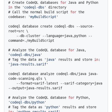
# 
Create CodeQL databases 
for
 Java and Python 
in
 the 
'codeql-dbs'
 directory
# 
Call the normal build script 
for
 the 
codebase: 
'myBuildScript'
codeql database create codeql-dbs --source-
root=src \

    --db-cluster --language=java,python --
# 
Analyze the CodeQL database 
for
 Java, 
'codeql-dbs/java'
# 
Tag the data as 
'java'
 results and store 
in
: 
'java-results.sarif'
codeql database analyze codeql-dbs/java java-
code-scanning.qls \

    --format=sarif-latest --sarif-category=java 
# 
Analyze the CodeQL database 
for
 Python, 
'codeql-dbs/python'
# 
Tag the data as 
'python'
 results and store 
in
: 
'python-results.sarif'