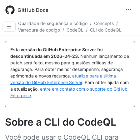
Skip
to
GitHub Docs
main
content
Qualidade de segurança e código
/
Concepts
/
Varredura de código
/
CodeQL
/
CLI do CodeQL
Esta versão do GitHub Enterprise Server foi
descontinuada em
2026-04-23
.
Nenhum lançamento de
patch será feito, mesmo para questões críticas de
segurança. Para obter melhor desempenho, segurança
aprimorada e novos recursos,
atualize para a última
versão do GitHub Enterprise Server
. Para obter ajuda com
a atualização,
entre em contato com o suporte do GitHub
Enterprise
.
Sobre a CLI do CodeQL
Você pode usar o CodeQL CLI para