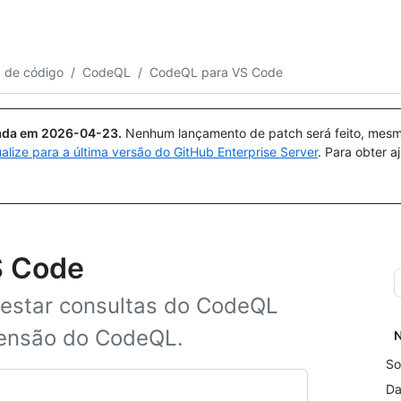
Pesquisar ou perguntar
Copilot
a de código
/
CodeQL
/
CodeQL para VS Code
uada em
2026-04-23
.
Nenhum lançamento de patch será feito, mesmo
ualize para a última versão do GitHub Enterprise Server
. Para obter 
S Code
testar consultas do CodeQL
tensão do CodeQL.
N
So
Da