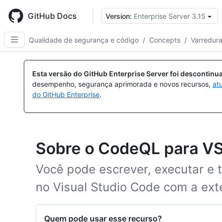
Skip
to
GitHub Docs
Version:
Enterprise Server 3.15
main
content
Qualidade de segurança e código
/
Concepts
/
Varredur
Esta versão do GitHub Enterprise Server foi descontin
desempenho, segurança aprimorada e novos recursos,
at
do GitHub Enterprise
.
Sobre o CodeQL para V
Você pode escrever, executar e 
no Visual Studio Code com a ex
Quem pode usar esse recurso?