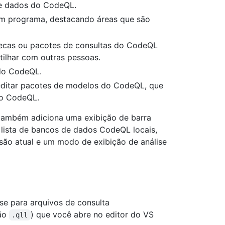
de dados do CodeQL.
m programa, destacando áreas que são
liotecas ou pacotes de consultas do CodeQL
ilhar com outras pessoas.
 do CodeQL.
e editar pacotes de modelos do CodeQL, que
do CodeQL.
também adiciona uma exibição de barra
lista de bancos de dados CodeQL locais,
são atual e um modo de exibição de análise
se para arquivos de consulta
são
) que você abre no editor do VS
.qll