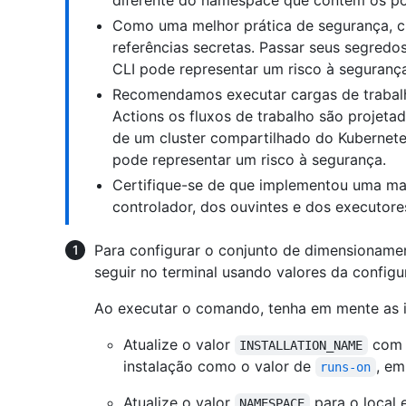
diferente do namespace que contém os po
Como uma melhor prática de segurança, c
referências secretas. Passar seus segred
CLI pode representar um risco à seguranç
Recomendamos executar cargas de trabal
Actions os fluxos de trabalho são projetad
de um cluster compartilhado do Kubernete
pode representar um risco à segurança.
Certifique-se de que implementou uma mane
controlador, dos ouvintes e dos executore
Para configurar o conjunto de dimensioname
seguir no terminal usando valores da config
Ao executar o comando, tenha em mente as in
Atualize o valor
com 
INSTALLATION_NAME
instalação como o valor de
, em
runs-on
Atualize o valor
para o local 
NAMESPACE