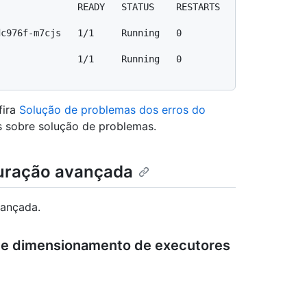
             READY   STATUS    RESTARTS   
-m7cjs   1/1     Running   0          
         1/1     Running   0          
fira
Solução de problemas dos erros do
 sobre solução de problemas.
uração avançada
vançada.
de dimensionamento de executores