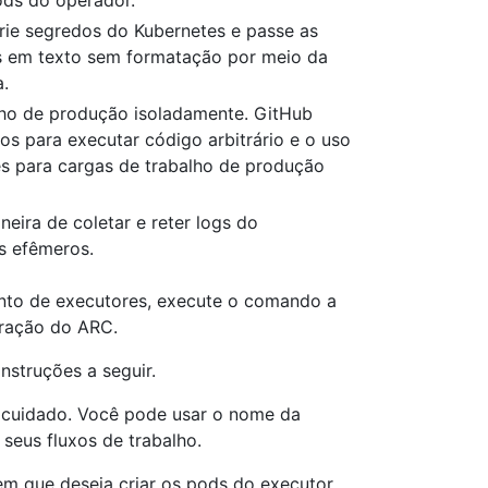
ds do operador.
rie segredos do Kubernetes e passe as
os em texto sem formatação por meio da
a.
ho de produção isoladamente. GitHub
os para executar código arbitrário e o uso
s para cargas de trabalho de produção
ira de coletar e reter logs do
s efêmeros.
nto de executores, execute o comando a
uração do ARC.
struções a seguir.
cuidado. Você pode usar o nome da
 seus fluxos de trabalho.
em que deseja criar os pods do executor.