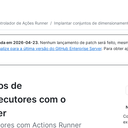
Pesquisar ou perguntar
Copilot
trolador de Ações Runner
/
Implantar conjuntos de dimensionamen
uada em
2026-04-23
.
Nenhum lançamento de patch será feito, mesmo
ualize para a última versão do GitHub Enterprise Server
. Para obter 
os de
ecutores com o
N
er
Co
ex
dores com Actions Runner