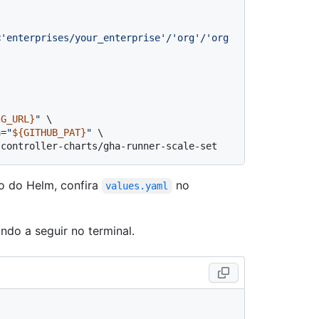
<'enterprises/your_enterprise'/'org'/'org
IG_URL}
"
 \

n=
"
${GITHUB_PAT}
"
 \

o do Helm, confira
no
values.yaml
ndo a seguir no terminal.