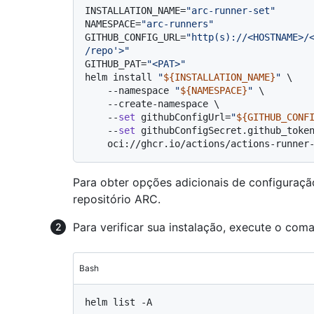
INSTALLATION_NAME=
"arc-runner-set"
NAMESPACE=
"arc-runners"
GITHUB_CONFIG_URL=
"http(s)://<HOSTNAME>/
/repo'>"
GITHUB_PAT=
"<PAT>"
helm install 
"
${INSTALLATION_NAME}
"
 \

    --namespace 
"
${NAMESPACE}
"
 \

    --create-namespace \

    --
set
 githubConfigUrl=
"
${GITHUB_CONF
    --
set
 githubConfigSecret.github_toke
Para obter opções adicionais de configuraçã
repositório ARC.
Para verificar sua instalação, execute o coma
Bash