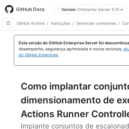
Skip
to
GitHub Docs
Version:
Enterprise Server 3.15
main
content
GitHub Actions
/
Instruções
/
Gerenciar corredores
/
Con
Esta versão do GitHub Enterprise Server foi descontin
desempenho, segurança aprimorada e novos recursos,
at
do GitHub Enterprise
.
Como implantar conjunt
dimensionamento de ex
Actions Runner Controll
Implante conjuntos de escalona