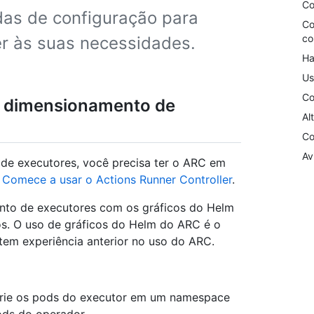
Co
das de configuração para
Co
co
er às suas necessidades.
Ha
Us
Co
e dimensionamento de
Al
Co
Av
de executores, você precisa ter o ARC em
e
Comece a usar o Actions Runner Controller
.
nto de executores com os gráficos do Helm
s. O uso de gráficos do Helm do ARC é o
tem experiência anterior no uso do ARC.
crie os pods do executor em um namespace