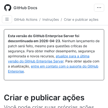
Skip
to
GitHub Docs
main
content
GitHub Actions
/
Instruções
/
Criar e publicar ações
Esta versão do GitHub Enterprise Server foi
descontinuada em
2026-04-23
.
Nenhum lançamento de
patch será feito, mesmo para questões críticas de
segurança. Para obter melhor desempenho, segurança
aprimorada e novos recursos,
atualize para a última
versão do GitHub Enterprise Server
. Para obter ajuda com
a atualização,
entre em contato com o suporte do GitHub
Enterprise
.
Criar e publicar ações
Você pode criar suas próprias ações,