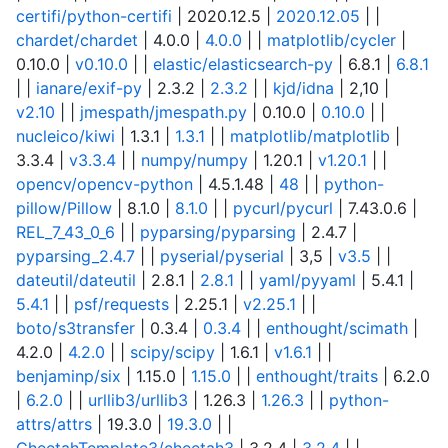
certifi/python-certifi
| 2020.12.5 |
2020.12.05
| |
chardet/chardet
| 4.0.0 |
4.0.0
| |
matplotlib/cycler
|
0.10.0 |
v0.10.0
| |
elastic/elasticsearch-py
| 6.8.1 |
6.8.1
| |
ianare/exif-py
| 2.3.2 |
2.3.2
| |
kjd/idna
| 2,10 |
v2.10
| |
jmespath/jmespath.py
| 0.10.0 |
0.10.0
| |
nucleico/kiwi
| 1.3.1 |
1.3.1
| |
matplotlib/matplotlib
|
3.3.4 |
v3.3.4
| |
numpy/numpy
| 1.20.1 |
v1.20.1
| |
opencv/opencv-python
| 4.5.1.48 |
48
| |
python-
pillow/Pillow
| 8.1.0 |
8.1.0
| |
pycurl/pycurl
| 7.43.0.6 |
REL_7_43_0_6
| |
pyparsing/pyparsing
| 2.4.7 |
pyparsing_2.4.7
| |
pyserial/pyserial
| 3,5 |
v3.5
| |
dateutil/dateutil
| 2.8.1 |
2.8.1
| |
yaml/pyyaml
| 5.4.1 |
5.4.1
| |
psf/requests
| 2.25.1 |
v2.25.1
| |
boto/s3transfer
| 0.3.4 |
0.3.4
| |
enthought/scimath
|
4.2.0 |
4.2.0
| |
scipy/scipy
| 1.6.1 |
v1.6.1
| |
benjaminp/six
| 1.15.0 |
1.15.0
| |
enthought/traits
| 6.2.0
|
6.2.0
| |
urllib3/urllib3
| 1.26.3 |
1.26.3
| |
python-
attrs/attrs
| 19.3.0 |
19.3.0
| |
CheetahTemplate3/cheetah3
| 3.2.4 |
3.2.4
| |