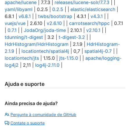
apache/lucene
| 7.7.3 |
releases/lucene-solr/7.7.3
| |
yaml/libyaml
| 0.2.5 |
0.2.5
| |
elastic/elasticsearch
|
6.8.1 |
v6.8.1
| |
twbs/bootstrap
| 4.3.1 |
v4.3.1
| |
vuejs/vue
| 2.6.10 |
v2.6.10
| |
carrotsearch/hppc
| 0.7.1
|
0.7.1
| |
JodaOrg/joda-time
| 2.10.1 |
v2.10.1
| |
tdunning/t-digest
| 3.2 |
t-digest-3.2
| |
HdrHistogram/HdrHistogram
| 2.1.9 |
HdrHistogram-
2.1.9
| |
locationtech/spatial4j
| 0,7 |
spatial4j-0.7
| |
locationtech/jts
| 1.15.0 |
jts-1.15.0
| |
apache/logging-
log4j2
| 2,11 |
log4j-2.11.0
|
Ajuda e suporte
Ainda precisa de ajuda?
Pergunte à comunidade de GitHub
Contate o suporte