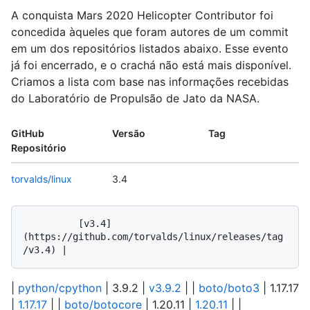
A conquista Mars 2020 Helicopter Contributor foi
concedida àqueles que foram autores de um commit
em um dos repositórios listados abaixo. Esse evento
já foi encerrado, e o crachá não está mais disponível.
Criamos a lista com base nas informações recebidas
do Laboratório de Propulsão de Jato da NASA.
GitHub
Versão
Tag
Repositório
torvalds/linux
3.4
          [v3.4]
(https://github.com/torvalds/linux/releases/tag
|
python/cpython
| 3.9.2 |
v3.9.2
| |
boto/boto3
| 1.17.17
|
1.17.17
| |
boto/botocore
| 1.20.11 |
1.20.11
| |