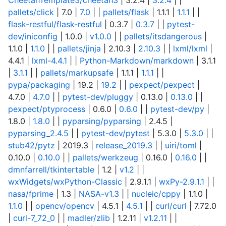
pallets/click
| 7.0 |
7.0
| |
pallets/flask
| 1.1.1 |
1.1.1
| |
flask-restful/flask-restful
| 0.3.7 |
0.3.7
| |
pytest-
dev/iniconfig
| 1.0.0 |
v1.0.0
| |
pallets/itsdangerous
|
1.1.0 |
1.1.0
| |
pallets/jinja
| 2.10.3 |
2.10.3
| |
lxml/lxml
|
4.4.1 |
lxml-4.4.1
| |
Python-Markdown/markdown
| 3.1.1
|
3.1.1
| |
pallets/markupsafe
| 1.1.1 |
1.1.1
| |
pypa/packaging
| 19.2 |
19.2
| |
pexpect/pexpect
|
4.7.0 |
4.7.0
| |
pytest-dev/pluggy
| 0.13.0 |
0.13.0
| |
pexpect/ptyprocess
| 0.6.0 |
0.6.0
| |
pytest-dev/py
|
1.8.0 |
1.8.0
| |
pyparsing/pyparsing
| 2.4.5 |
pyparsing_2.4.5
| |
pytest-dev/pytest
| 5.3.0 |
5.3.0
| |
stub42/pytz
| 2019.3 |
release_2019.3
| |
uiri/toml
|
0.10.0 |
0.10.0
| |
pallets/werkzeug
| 0.16.0 |
0.16.0
| |
dmnfarrell/tkintertable
| 1.2 |
v1.2
| |
wxWidgets/wxPython-Classic
| 2.9.1.1 |
wxPy-2.9.1.1
| |
nasa/fprime
| 1.3 |
NASA-v1.3
| |
nucleic/cppy
| 1.1.0 |
1.1.0
| |
opencv/opencv
| 4.5.1 |
4.5.1
| |
curl/curl
| 7.72.0
|
curl-7_72_0
| |
madler/zlib
| 1.2.11 |
v1.2.11
| |