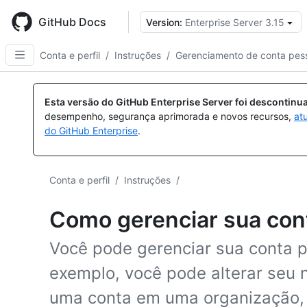
Skip
to
GitHub Docs
Version:
Enterprise Server 3.15
main
content
Conta e perfil
/
Instruções
/
Gerenciamento de conta pes
Esta versão do GitHub Enterprise Server foi descontin
desempenho, segurança aprimorada e novos recursos,
at
do GitHub Enterprise
.
Conta e perfil
/
Instruções
/
Como gerenciar sua con
Você pode gerenciar sua conta 
exemplo, você pode alterar seu 
uma conta em uma organização, 