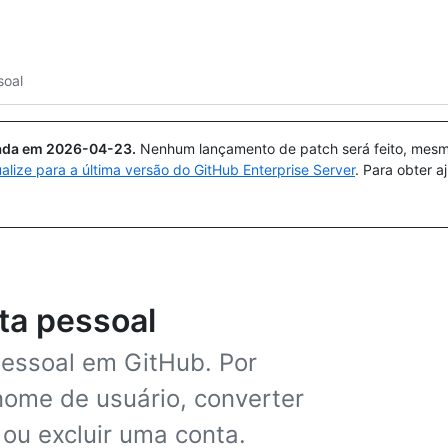
Pesquisar ou perguntar
Copilot
soal
uada em
2026-04-23
.
Nenhum lançamento de patch será feito, mesmo
ualize para a última versão do GitHub Enterprise Server
. Para obter 
ta pessoal
pessoal em GitHub. Por
nome de usuário, converter
ou excluir uma conta.