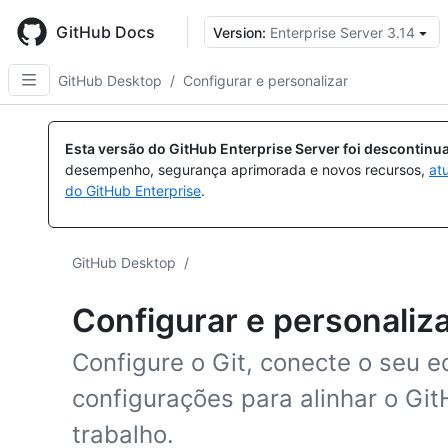
Skip
to
GitHub Docs
Version:
Enterprise Server 3.14
main
content
GitHub Desktop
/
Configurar e personalizar
Esta versão do GitHub Enterprise Server foi descontin
desempenho, segurança aprimorada e novos recursos,
at
do GitHub Enterprise
.
GitHub Desktop
/
Configurar e personaliz
Configure o Git, conecte o seu e
configurações para alinhar o Gi
trabalho.