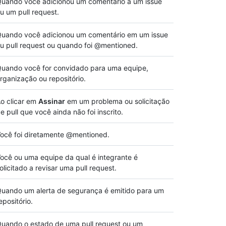
uando você adicionou um comentário a um issue
u um pull request.
uando você adicionou um comentário em um issue
u pull request ou quando foi @mentioned.
uando você for convidado para uma equipe,
rganização ou repositório.
o clicar em
Assinar
em um problema ou solicitação
e pull que você ainda não foi inscrito.
ocê foi diretamente @mentioned.
ocê ou uma equipe da qual é integrante é
olicitado a revisar uma pull request.
uando um alerta de segurança é emitido para um
epositório.
uando o estado de uma pull request ou um