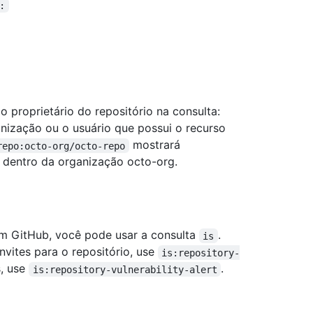
:
 o proprietário do repositório na consulta:
anização ou o usuário que possui o recurso
mostrará
repo:octo-org/octo-repo
o dentro da organização octo-org.
a em GitHub, você pode usar a consulta
.
is
vites para o repositório, use
is:repository-
s, use
.
is:repository-vulnerability-alert