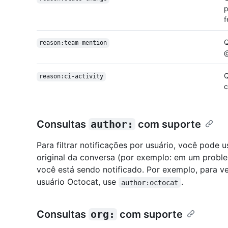
p
f
Q
reason:team-mention
@
Q
reason:ci-activity
c
Consultas
author:
com suporte
Para filtrar notificações por usuário, você pode 
original da conversa (por exemplo: em um problem
você está sendo notificado. Por exemplo, para ve
usuário Octocat, use
.
author:octocat
Consultas
org:
com suporte