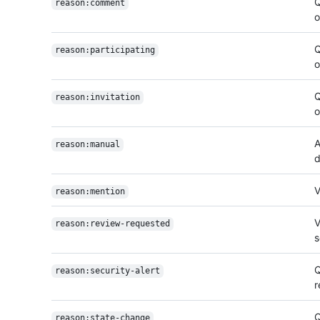
Q
reason:comment
o
Q
reason:participating
o
Q
reason:invitation
o
A
reason:manual
d
V
reason:mention
V
reason:review-requested
s
Q
reason:security-alert
r
Q
reason:state-change