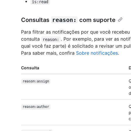
is:read
Consultas
reason:
com suporte
Para filtrar as notificações por que você recebe
consulta
. Por exemplo, para ver as no
reason:
qual você faz parte) é solicitado a revisar um pul
Para saber mais, confira
Sobre notificações
.
Consulta
D
Q
reason:assign
o
d
Q
reason:author
p
c