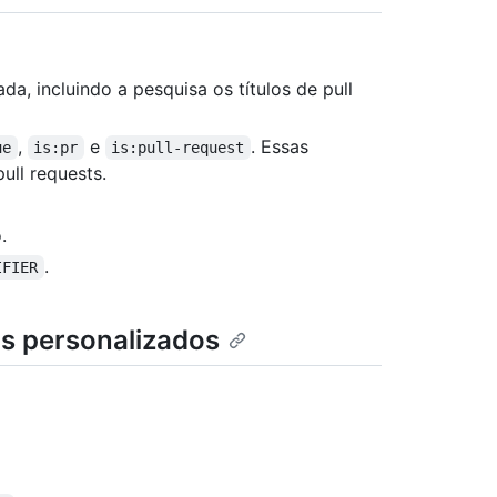
a, incluindo a pesquisa os títulos de pull
,
e
. Essas
ue
is:pr
is:pull-request
ull requests.
.
.
IFIER
os personalizados