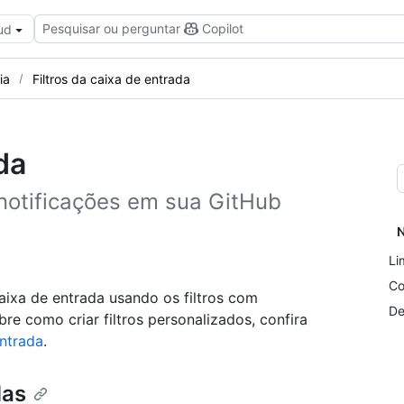
Pesquisar ou perguntar
Copilot
ud
ia
Filtros da caixa de entrada
da
 notificações em sua GitHub
N
Li
Co
caixa de entrada usando os filtros com
De
re como criar filtros personalizados, confira
ntrada
.
das