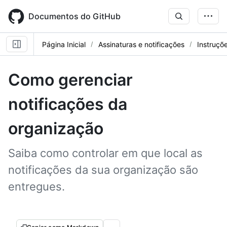
Skip
to
Documentos do GitHub
main
content
Página Inicial
Assinaturas e notificações
Instruçõ
Como gerenciar
notificações da
organização
Saiba como controlar em que local as
notificações da sua organização são
entregues.