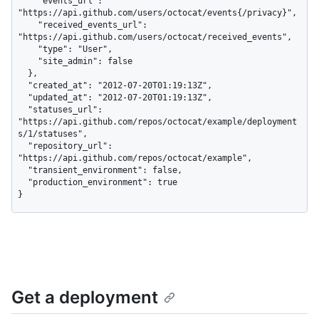
    "events_url": 
"https://api.github.com/users/octocat/events{/privacy}",

    "received_events_url": 
"https://api.github.com/users/octocat/received_events",

    "type": "User",

    "site_admin": false

  },

  "created_at": "2012-07-20T01:19:13Z",

  "updated_at": "2012-07-20T01:19:13Z",

  "statuses_url": 
"https://api.github.com/repos/octocat/example/deployment
s/1/statuses",

  "repository_url": 
"https://api.github.com/repos/octocat/example",

  "transient_environment": false,

  "production_environment": true

}
Get a deployment