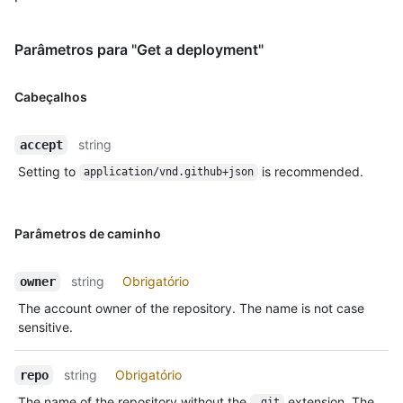
Parâmetros para "Get a deployment"
Cabeçalhos
string
accept
Setting to
is recommended.
application/vnd.github+json
Parâmetros de caminho
string
Obrigatório
owner
The account owner of the repository. The name is not case
sensitive.
string
Obrigatório
repo
The name of the repository without the
extension. The
.git