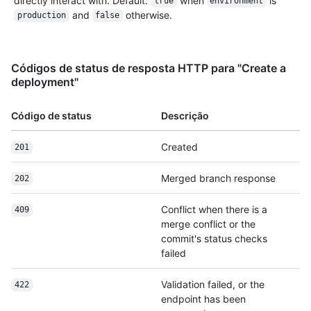
directly interact with. Default:
when
is
true
environment
and
otherwise.
production
false
Códigos de status de resposta HTTP para "Create a
deployment"
Código de status
Descrição
Created
201
Merged branch response
202
Conflict when there is a
409
merge conflict or the
commit's status checks
failed
Validation failed, or the
422
endpoint has been