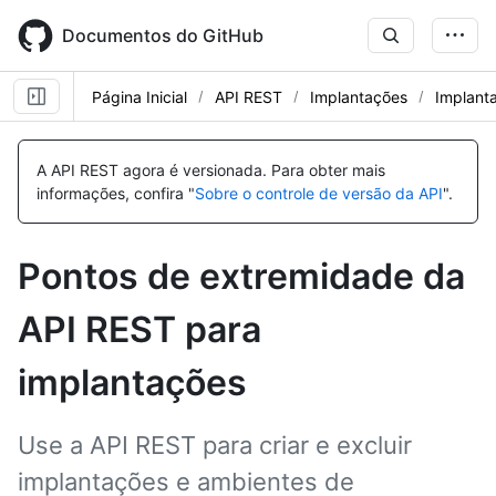
Skip
to
Documentos do GitHub
main
content
Página Inicial
API REST
Implantações
Implant
Nome,
Nome,
Nome,
Nome,
Nome,
Nome,
Nome,
Nome,
Nome,
Nome,
Tipo,
Tipo,
Tipo,
Tipo,
Tipo,
Tipo,
Tipo,
Tipo,
Tipo,
Tipo,
A API REST agora é versionada.
Para obter mais
Descrição
Descrição
Descrição
Descrição
Descrição
Descrição
Descrição
Descrição
Descrição
Descrição
informações, confira "
Sobre o controle de versão da API
".
Pontos de extremidade da
API REST para
implantações
Use a API REST para criar e excluir
implantações e ambientes de