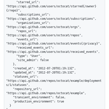
      "starred_url": 
"https://api.github.com/users/octocat/starred{/owner}
{/repo}",

      "subscriptions_url": 
"https://api.github.com/users/octocat/subscriptions",

      "organizations_url": 
"https://api.github.com/users/octocat/orgs",

      "repos_url": 
"https://api.github.com/users/octocat/repos",

      "events_url": 
"https://api.github.com/users/octocat/events{/privacy}",

      "received_events_url": 
"https://api.github.com/users/octocat/received_events",

      "type": "User",

      "site_admin": false

    },

    "created_at": "2012-07-20T01:19:13Z",

    "updated_at": "2012-07-20T01:19:13Z",

    "statuses_url": 
"https://api.github.com/repos/octocat/example/deployment
s/1/statuses",

    "repository_url": 
"https://api.github.com/repos/octocat/example",

    "transient_environment": false,

    "production_environment": true

  }
