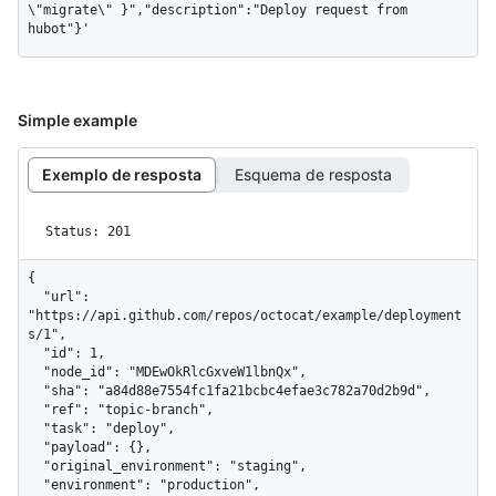
\"migrate\" }","description":"Deploy request from 
hubot"}'
Simple example
Exemplo de resposta
Esquema de resposta
Status: 201
{

  "url": 
"https://api.github.com/repos/octocat/example/deployment
s/1",

  "id": 1,

  "node_id": "MDEwOkRlcGxveW1lbnQx",

  "sha": "a84d88e7554fc1fa21bcbc4efae3c782a70d2b9d",

  "ref": "topic-branch",

  "task": "deploy",

  "payload": {},

  "original_environment": "staging",

  "environment": "production",
