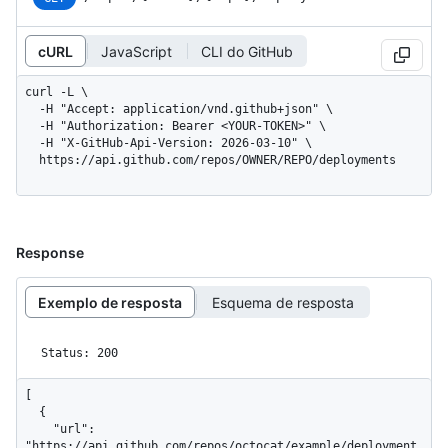
cURL
JavaScript
CLI do GitHub
curl -L \

  -H "Accept: application/vnd.github+json" \

  -H "Authorization: Bearer <YOUR-TOKEN>" \

  -H "X-GitHub-Api-Version: 2026-03-10" \

  https://api.github.com/repos/OWNER/REPO/deployments
Response
Exemplo de resposta
Esquema de resposta
Status: 200
[

  {

    "url": 
"https://api.github.com/repos/octocat/example/deployment