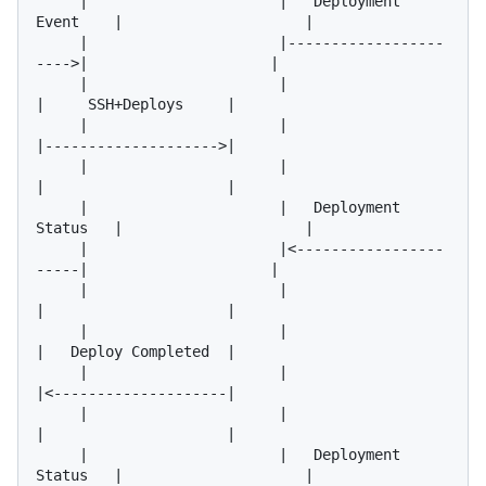
     |                      |   Deployment 
Event    |                     |

     |                      |------------------
---->|                     |

     |                      |                       
|     SSH+Deploys     |

     |                      |                       
|-------------------->|

     |                      |                       
|                     |

     |                      |   Deployment 
Status   |                     |

     |                      |<-----------------
-----|                     |

     |                      |                       
|                     |

     |                      |                       
|   Deploy Completed  |

     |                      |                       
|<--------------------|

     |                      |                       
|                     |

     |                      |   Deployment 
Status   |                     |
