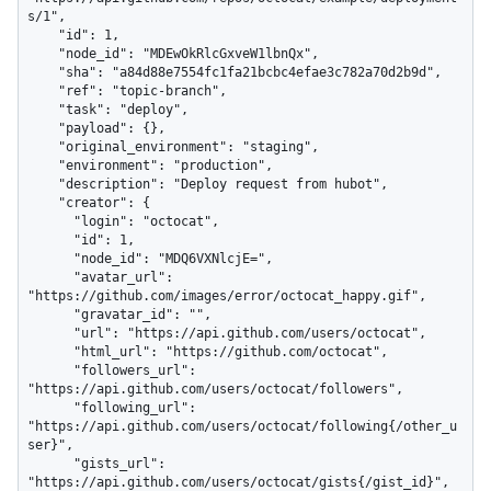
s/1",

    "id": 1,

    "node_id": "MDEwOkRlcGxveW1lbnQx",

    "sha": "a84d88e7554fc1fa21bcbc4efae3c782a70d2b9d",

    "ref": "topic-branch",

    "task": "deploy",

    "payload": {},

    "original_environment": "staging",

    "environment": "production",

    "description": "Deploy request from hubot",

    "creator": {

      "login": "octocat",

      "id": 1,

      "node_id": "MDQ6VXNlcjE=",

      "avatar_url": 
"https://github.com/images/error/octocat_happy.gif",

      "gravatar_id": "",

      "url": "https://api.github.com/users/octocat",

      "html_url": "https://github.com/octocat",

      "followers_url": 
"https://api.github.com/users/octocat/followers",

      "following_url": 
"https://api.github.com/users/octocat/following{/other_u
ser}",

      "gists_url": 
"https://api.github.com/users/octocat/gists{/gist_id}",
