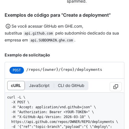
spammed.
Exemplos de código para "Create a deployment"
Se você acessar GitHub em GHE.com,
substitua
pelo subdomínio dedicado da sua
api.github.com
empresa em
.
api.SUBDOMAIN.ghe.com
Exemplo de solicitação
/repos
/{owner}
/{repo}
/deployments
POST
cURL
JavaScript
CLI do GitHub
curl -L \

  -X POST \

  -H "Accept: application/vnd.github+json" \

  -H "Authorization: Bearer <YOUR-TOKEN>" \

  -H "X-GitHub-Api-Version: 2026-03-10" \

  https://api.github.com/repos/OWNER/REPO/deployments \

  -d '{"ref":"topic-branch","payload":"{ \"deploy\": 