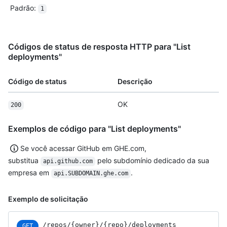
Padrão
:
1
Códigos de status de resposta HTTP para "List
deployments"
Código de status
Descrição
OK
200
Exemplos de código para "List deployments"
Se você acessar GitHub em GHE.com,
substitua
pelo subdomínio dedicado da sua
api.github.com
empresa em
.
api.SUBDOMAIN.ghe.com
Exemplo de solicitação
/repos
/{owner}
/{repo}
/deployments
GET