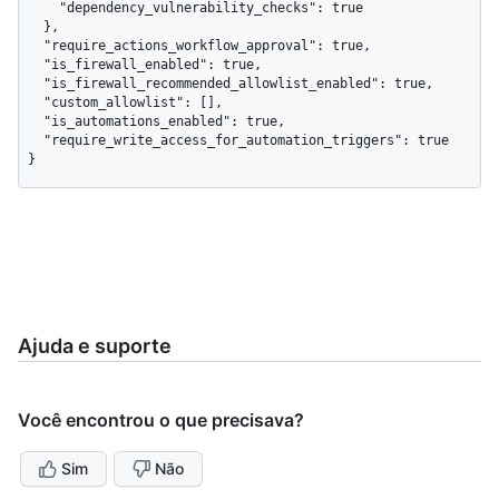
    "dependency_vulnerability_checks": true

  },

  "require_actions_workflow_approval": true,

  "is_firewall_enabled": true,

  "is_firewall_recommended_allowlist_enabled": true,

  "custom_allowlist": [],

  "is_automations_enabled": true,

  "require_write_access_for_automation_triggers": true

}
Ajuda e suporte
Você encontrou o que precisava?
Sim
Não