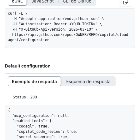
cURL
JavaScript
CLI do GitHub
curl -L \

  -H "Accept: application/vnd.github+json" \

  -H "Authorization: Bearer <YOUR-TOKEN>" \

  -H "X-GitHub-Api-Version: 2026-03-10" \

  https://api.github.com/repos/OWNER/REPO/copilot/cloud-
agent/configuration
Default configuration
Exemplo de resposta
Esquema de resposta
Status: 200
{

  "mcp_configuration": null,

  "enabled_tools": {

    "codeql": true,

    "copilot_code_review": true,

    "secret_scanning": true,
