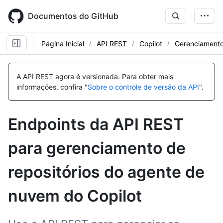
Skip
to
Documentos do GitHub
main
content
Página Inicial
API REST
Copilot
Gerenciamento
Nome,
Nome,
Tipo,
Tipo,
A API REST agora é versionada.
Para obter mais
Descrição
Descrição
informações, confira "
Sobre o controle de versão da API
".
Endpoints da API REST
para gerenciamento de
repositórios do agente de
nuvem do Copilot