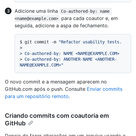
Adicione uma linha
Co-authored-by: name 
para cada coautor e, em
<name@example.com>
seguida, adicione a aspa de fechamento.
$ 
git commit -m 
"Refactor usability tests.
>
> Co-authored-by: NAME <NAME@EXAMPLE.COM>
> 
Co-authored-by: ANOTHER-NAME <ANOTHER-
NAME@EXAMPLE.COM>"
O novo commit e a mensagem aparecem no
GitHub.com após o push. Consulte
Enviar commits
para um repositório remoto
.
Criando commits com coautoria em
GitHub
Depois de fazer alterações em um arquivo usando o