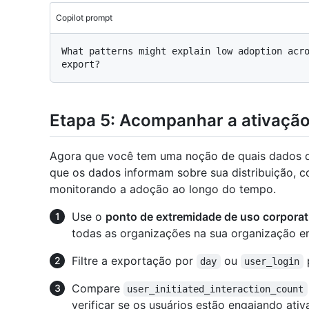
Copilot prompt
What patterns might explain low adoption acro
Etapa 5: Acompanhar a ativaçã
Agora que você tem uma noção de quais dados d
que os dados informam sobre sua distribuição, co
monitorando a adoção ao longo do tempo.
Use o
ponto de extremidade de uso corporat
todas as organizações na sua organização em
Filtre a exportação por
ou
p
day
user_login
Compare
user_initiated_interaction_count
verificar se os usuários estão engajando ativ