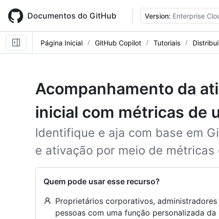
Skip
to
Documentos do GitHub
Version:
Enterprise Clo
main
content
Página Inicial
GitHub Copilot
Tutoriais
Distribu
Acompanhamento da ativ
inicial com métricas de 
Identifique e aja com base em G
e ativação por meio de métricas 
Quem pode usar esse recurso?
Proprietários corporativos, administradore
pessoas com uma função personalizada da 