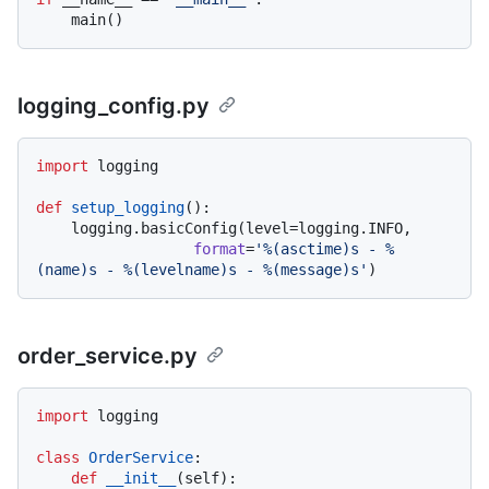
logging_config.py
import
 logging

def
setup_logging
():

    logging.basicConfig(level=logging.INFO,

format
=
'%(asctime)s - %
(name)s - %(levelname)s - %(message)s'
order_service.py
import
 logging

class
OrderService
:

def
__init__
(
self
):
