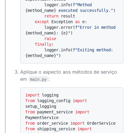
        logger.info(
f"Method 
{method_name}
 executed successfully."
)

return
 result

except
 Exception 
as
 e:

        logger.error(
f"Error in method 
{method_name}
: 
{e}
"
)

raise
finally
:

        logger.info(
f"Exiting method: 
{method_name}
"
Aplique o aspecto aos métodos de serviço
em
:
main.py
import
from
 logging_config 
import
from
 payment_service 
import
from
 order_service 
import
from
 shipping_service 
import