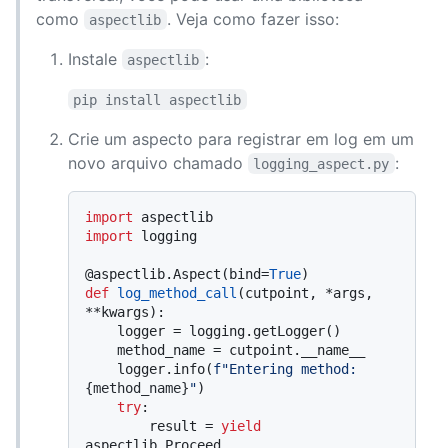
como
. Veja como fazer isso:
aspectlib
Instale
:
aspectlib
pip install aspectlib
Crie um aspecto para registrar em log em um
novo arquivo chamado
:
logging_aspect.py
import
import
 logging

@aspectlib.Aspect(
bind=
True
)
def
log_method_call
(
cutpoint, *args, 
**kwargs
):

    logger = logging.getLogger()

    method_name = cutpoint.__name__

    logger.info(
f"Entering method: 
{method_name}
"
)

try
:

        result = 
yield
aspectlib.Proceed
