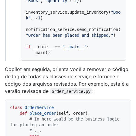
"Book"
, 
"quantity"
: 
1
})

inventory_service.update_inventory(
"Boo
k"
, -
1
)

notification_service.send_notification(
"Order has been placed and shipped."
)

if
 __name__ == 
"__main__"
:

Copilot em seguida, orienta você a remover o código
de log de todas as classes de serviço e fornece o
código dos arquivos revisados. Por exemplo, esta é a
versão revisada de
:
order_service.py
class
OrderService
:

def
place_order
(
self, order
):

# In here would be the business logic 
for placing an order
# ...