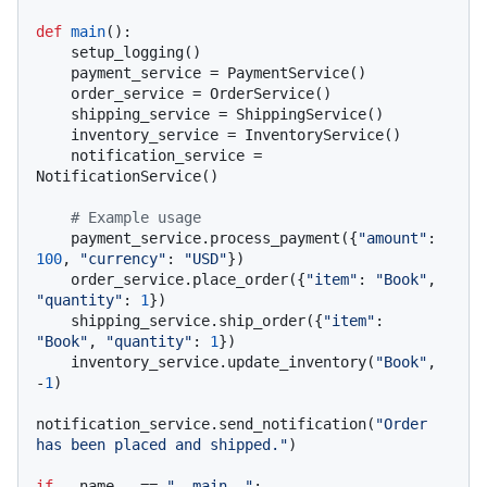
def
main
():

    setup_logging()

    payment_service = PaymentService()

    order_service = OrderService()

    shipping_service = ShippingService()

    inventory_service = InventoryService()

    notification_service = 
NotificationService()

# Example usage
    payment_service.process_payment({
"amount"
: 
100
, 
"currency"
: 
"USD"
})

    order_service.place_order({
"item"
: 
"Book"
, 
"quantity"
: 
1
})

    shipping_service.ship_order({
"item"
: 
"Book"
, 
"quantity"
: 
1
})

    inventory_service.update_inventory(
"Book"
, 
-
1
)

notification_service.send_notification(
"Order 
has been placed and shipped."
)

if
 __name__ == 
"__main__"
:
