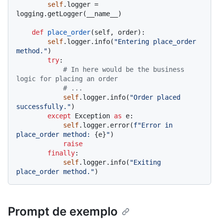
self
.logger = 
logging.getLogger(__name__)

def
place_order
(
self, order
):

self
.logger.info(
"Entering place_order 
method."
)

try
:

# In here would be the business 
logic for placing an order
# ...
self
.logger.info(
"Order placed 
successfully."
)

except
 Exception 
as
 e:

self
.logger.error(
f"Error in 
place_order method: 
{e}
"
)

raise
finally
:

self
.logger.info(
"Exiting 
place_order method."
Prompt de exemplo