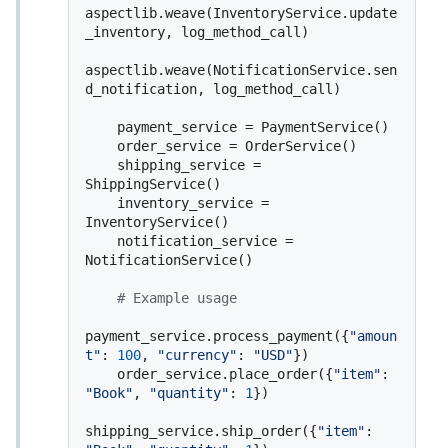
aspectlib.weave(InventoryService.update
_inventory, log_method_call)

aspectlib.weave(NotificationService.sen
d_notification, log_method_call)

    payment_service = PaymentService()

    order_service = OrderService()

    shipping_service = 
ShippingService()

    inventory_service = 
InventoryService()

    notification_service = 
NotificationService()

# Example usage
payment_service.process_payment({
"amoun
t"
: 
100
, 
"currency"
: 
"USD"
})

    order_service.place_order({
"item"
: 
"Book"
, 
"quantity"
: 
1
})

shipping_service.ship_order({
"item"
: 