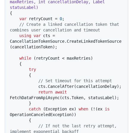
maxRetries, 
int
 cancellationDelay, Label 
statusLabel
)
{

var
 retryCount = 
0
;

// Create a linked cancellation token that 
combines user cancellation and timeout
using
var
 cts = 
CancellationTokenSource.CreateLinkedTokenSource
(cancellationToken);

while
 (retryCount < maxRetries)

    {

try
        {

// Set timeout for this attempt
            cts.CancelAfter(cancellationDelay);

return
await
FetchDataFromApiAsync(cts.Token, statusLabel);

        }

catch
 (Exception ex) 
when
 (!(ex 
is
OperationCanceledException))

        {

// If not the last retry attempt, 
implement exponential backoff