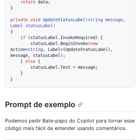
return
 data;

}

private
void
UpdateStatusLabel
(
string
 message, 
Label statusLabel
)
{

if
 (statusLabel.InvokeRequired) {

        statusLabel.BeginInvoke(
new
Action<
string
, Label>(UpdateStatusLabel), 
message, statusLabel);

    } 
else
 {

        statusLabel.Text = message;

    }

Prompt de exemplo
Podemos pedir Bate-papo do Copilot para tornar esse
código mais fácil de entender usando comentários.