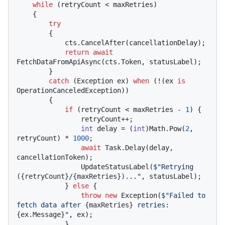
while
 (retryCount < maxRetries)

    {

try
        {

            cts.CancelAfter(cancellationDelay);

return
await
FetchDataFromApiAsync(cts.Token, statusLabel);

        }

catch
 (Exception ex) 
when
 (!(ex 
is
OperationCanceledException))

        {

if
 (retryCount < maxRetries - 
1
) {

                retryCount++;

int
 delay = (
int
)Math.Pow(
2
, 
retryCount) * 
1000
;

await
 Task.Delay(delay, 
cancellationToken);

                UpdateStatusLabel(
$"Retrying 
(
{retryCount}
/
{maxRetries}
)..."
, statusLabel);

            } 
else
 {

throw
new
 Exception(
$"Failed to 
fetch data after 
{maxRetries}
 retries: 
{ex.Message}
"
, ex);

            }
