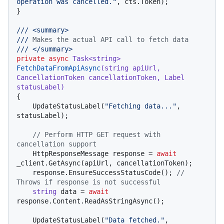
operation was cancelled."
, cts.Token);

}

///
<summary>
///
 Makes the actual API call to fetch data
///
</summary>
private
async
 Task<
string
> 
FetchDataFromApiAsync
(
string
 apiUrl, 
CancellationToken cancellationToken, Label 
statusLabel
)
{

    UpdateStatusLabel(
"Fetching data..."
, 
statusLabel);

// Perform HTTP GET request with 
cancellation support
    HttpResponseMessage response = 
await
_client.GetAsync(apiUrl, cancellationToken);

    response.EnsureSuccessStatusCode(); 
// 
Throws if response is not successful
string
 data = 
await
response.Content.ReadAsStringAsync();

    UpdateStatusLabel(
"Data fetched."
, 