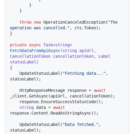
        }

    }

throw
new
 OperationCanceledException(
"The 
operation was cancelled."
, cts.Token);

}

private
async
 Task<
string
> 
FetchDataFromApiAsync
(
string
 apiUrl, 
CancellationToken cancellationToken, Label 
statusLabel
)
{

    UpdateStatusLabel(
"Fetching data..."
, 
statusLabel);

    HttpResponseMessage response = 
await
_client.GetAsync(apiUrl, cancellationToken);

    response.EnsureSuccessStatusCode();

string
 data = 
await
response.Content.ReadAsStringAsync();

    UpdateStatusLabel(
"Data fetched."
, 
statusLabel);
