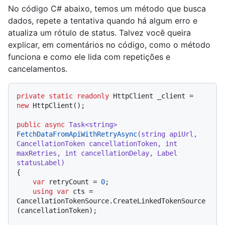
No código C# abaixo, temos um método que busca
dados, repete a tentativa quando há algum erro e
atualiza um rótulo de status. Talvez você queira
explicar, em comentários no código, como o método
funciona e como ele lida com repetições e
cancelamentos.
private
static
readonly
 HttpClient _client = 
new
 HttpClient();

public
async
 Task<
string
> 
FetchDataFromApiWithRetryAsync
(
string
 apiUrl, 
CancellationToken cancellationToken, 
int
maxRetries, 
int
 cancellationDelay, Label 
statusLabel
)
{

var
 retryCount = 
0
;

using
var
 cts = 
CancellationTokenSource.CreateLinkedTokenSource
(cancellationToken);
