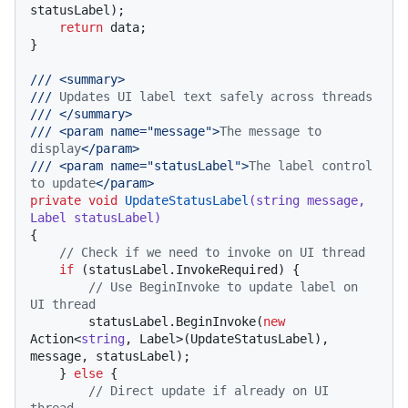
statusLabel);

return
 data;

}

///
<summary>
///
 Updates UI label text safely across threads
///
</summary>
///
<param name="message">
The message to 
display
</param>
///
<param name="statusLabel">
The label control 
to update
</param>
private
void
UpdateStatusLabel
(
string
 message, 
Label statusLabel
)
{

// Check if we need to invoke on UI thread
if
 (statusLabel.InvokeRequired) {

// Use BeginInvoke to update label on 
UI thread
        statusLabel.BeginInvoke(
new
Action<
string
, Label>(UpdateStatusLabel), 
message, statusLabel);

    } 
else
 {

// Direct update if already on UI 
thread