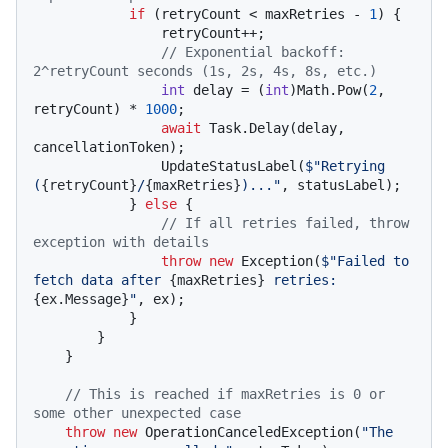
if
 (retryCount < maxRetries - 
1
) {

                retryCount++;

// Exponential backoff: 
2^retryCount seconds (1s, 2s, 4s, 8s, etc.)
int
 delay = (
int
)Math.Pow(
2
, 
retryCount) * 
1000
;

await
 Task.Delay(delay, 
cancellationToken);

                UpdateStatusLabel(
$"Retrying 
(
{retryCount}
/
{maxRetries}
)..."
, statusLabel);

            } 
else
 {

// If all retries failed, throw 
exception with details
throw
new
 Exception(
$"Failed to 
fetch data after 
{maxRetries}
 retries: 
{ex.Message}
"
, ex);

            }

        }

    }

// This is reached if maxRetries is 0 or 
some other unexpected case
throw
new
 OperationCanceledException(
"The 