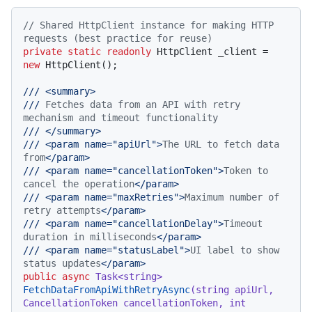
// Shared HttpClient instance for making HTTP 
requests (best practice for reuse)
private
static
readonly
 HttpClient _client = 
new
 HttpClient();

///
<summary>
///
 Fetches data from an API with retry 
mechanism and timeout functionality
///
</summary>
///
<param name="apiUrl">
The URL to fetch data 
from
</param>
///
<param name="cancellationToken">
Token to 
cancel the operation
</param>
///
<param name="maxRetries">
Maximum number of 
retry attempts
</param>
///
<param name="cancellationDelay">
Timeout 
duration in milliseconds
</param>
///
<param name="statusLabel">
UI label to show 
status updates
</param>
public
async
 Task<
string
> 
FetchDataFromApiWithRetryAsync
(
string
 apiUrl, 
CancellationToken cancellationToken, 
int