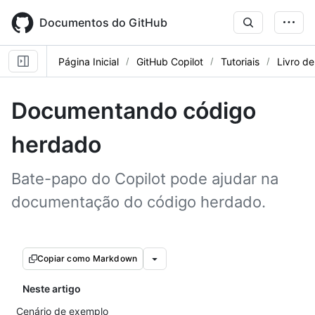
Skip
to
Documentos do GitHub
main
content
Página Inicial
GitHub Copilot
Tutoriais
Livro de
Documentando código
herdado
Bate-papo do Copilot pode ajudar na
documentação do código herdado.
Copiar como Markdown
Neste artigo
Cenário de exemplo