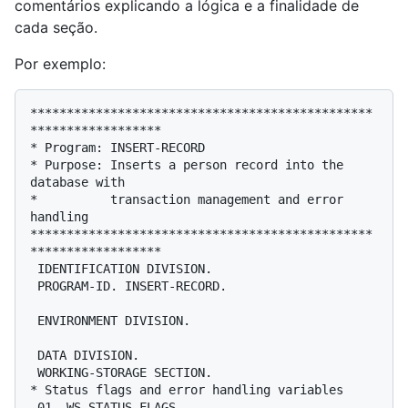
comentários explicando a lógica e a finalidade de
cada seção.
Por exemplo:
***********************************************
******************

* Program: INSERT-RECORD

* Purpose: Inserts a person record into the 
database with

*          transaction management and error 
handling

***********************************************
******************

 IDENTIFICATION DIVISION.

 PROGRAM-ID. INSERT-RECORD.

 ENVIRONMENT DIVISION.

 DATA DIVISION.

 WORKING-STORAGE SECTION.

* Status flags and error handling variables

 01  WS-STATUS-FLAGS.
