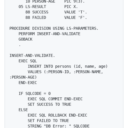
       10 PERSON-AGE    PIC 9(3).

    05 LS-RESULT        PIC X.

       88 SUCCESS       VALUE 'T'.

       88 FAILED        VALUE 'F'.

PROCEDURE DIVISION USING LS-PARAMETERS.

    PERFORM INSERT-AND-VALIDATE

    GOBACK

    .

INSERT-AND-VALIDATE.

    EXEC SQL

        INSERT INTO persons (id, name, age)

        VALUES (:PERSON-ID, :PERSON-NAME, 
:PERSON-AGE)

    END-EXEC

    IF SQLCODE = 0

        EXEC SQL COMMIT END-EXEC

        SET SUCCESS TO TRUE

    ELSE

        EXEC SQL ROLLBACK END-EXEC

        SET FAILED TO TRUE

        STRING "DB Error: " SQLCODE
