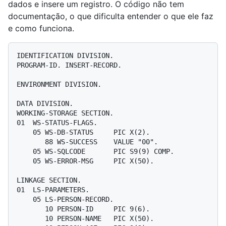
dados e insere um registro. O código não tem
documentação, o que dificulta entender o que ele faz
e como funciona.
IDENTIFICATION DIVISION.

PROGRAM-ID. INSERT-RECORD.

ENVIRONMENT DIVISION.

DATA DIVISION.

WORKING-STORAGE SECTION.

01  WS-STATUS-FLAGS.

    05 WS-DB-STATUS     PIC X(2).

       88 WS-SUCCESS    VALUE "00".

    05 WS-SQLCODE       PIC S9(9) COMP.

    05 WS-ERROR-MSG     PIC X(50).

LINKAGE SECTION.

01  LS-PARAMETERS.

    05 LS-PERSON-RECORD.

       10 PERSON-ID     PIC 9(6).

       10 PERSON-NAME   PIC X(50).
