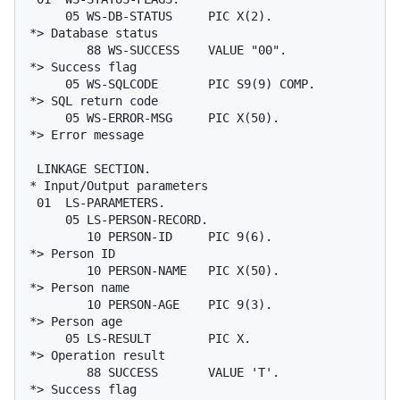
     05 WS-DB-STATUS     PIC X(2).              
*> Database status

        88 WS-SUCCESS    VALUE "00".            
*> Success flag

     05 WS-SQLCODE       PIC S9(9) COMP.        
*> SQL return code

     05 WS-ERROR-MSG     PIC X(50).             
*> Error message

 LINKAGE SECTION.

* Input/Output parameters

 01  LS-PARAMETERS.

     05 LS-PERSON-RECORD.

        10 PERSON-ID     PIC 9(6).              
*> Person ID

        10 PERSON-NAME   PIC X(50).             
*> Person name

        10 PERSON-AGE    PIC 9(3).              
*> Person age

     05 LS-RESULT        PIC X.                 
*> Operation result

        88 SUCCESS       VALUE 'T'.             
*> Success flag
