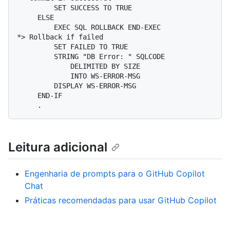
         SET SUCCESS TO TRUE

     ELSE

         EXEC SQL ROLLBACK END-EXEC              
*> Rollback if failed

         SET FAILED TO TRUE

         STRING "DB Error: " SQLCODE

             DELIMITED BY SIZE

             INTO WS-ERROR-MSG

         DISPLAY WS-ERROR-MSG

     END-IF

Leitura adicional
Engenharia de prompts para o GitHub Copilot
Chat
Práticas recomendadas para usar GitHub Copilot