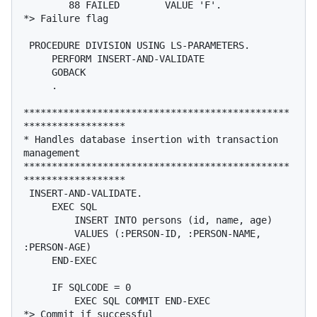
        88 FAILED        VALUE 'F'.             
*> Failure flag

 PROCEDURE DIVISION USING LS-PARAMETERS.

     PERFORM INSERT-AND-VALIDATE

     GOBACK

     .

***********************************************
******************

* Handles database insertion with transaction 
management

***********************************************
******************

 INSERT-AND-VALIDATE.

     EXEC SQL

         INSERT INTO persons (id, name, age)

         VALUES (:PERSON-ID, :PERSON-NAME, 
:PERSON-AGE)

     END-EXEC

     IF SQLCODE = 0

         EXEC SQL COMMIT END-EXEC                
*> Commit if successful
