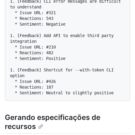
1. [Feedback] CLI error messages are difficult 
to understand

  * Issue URL: #321

  * Reactions: 543

  * Sentiment: Negative

1. [Feedback] Add API to enable third party 
integration

  * Issue URL: #210

  * Reactions: 482

  * Sentiment: Positive

1. [Feedback] Shortcut for --with-token CLI 
option

  * Issue URL: #426

  * Reactions: 187

Gerando especificações de
recursos