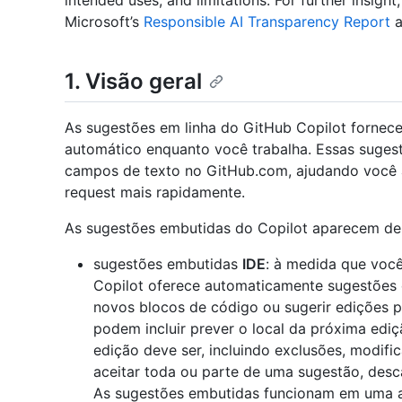
intended uses, and limitations. For further insigh
Microsoft’s
Responsible AI Transparency Report
a
1. Visão geral
As sugestões em linha do GitHub Copilot fornec
automático enquanto você trabalha. Essas suges
campos de texto no GitHub.com, ajudando você a
request mais rapidamente.
As sugestões embutidas do Copilot aparecem de
sugestões embutidas
IDE
: à medida que você
Copilot oferece automaticamente sugestões em
novos blocos de código ou sugerir edições p
podem incluir prever o local da próxima edi
edição deve ser, incluindo exclusões, modif
aceitar toda ou parte de uma sugestão, desca
As sugestões embutidas funcionam em uma 