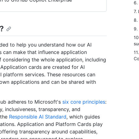
6.
7.
8.
?
9.
10
su
nded to help you understand how our AI
 can make that influence application
11
Co
considering the whole application, including
Application cards are created for AI
AI platform services. These resources can
own applications and can be shared with
Hub adheres to Microsoft's
six core principles
:
ty, inclusiveness, transparency, and
 the
Responsible AI Standard
, which guides
ications. Application and Platform Cards play
 offering transparency around capabilities,