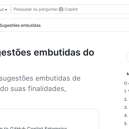
Pesquisar ou perguntar
Copilot
ud
Sugestões embutidas
ugestões embutidas do
N
 sugestões embutidas de
O 
o suas finalidades,
1.
2.
3.
4.
5.
n to GitHub Copilot Enterprise