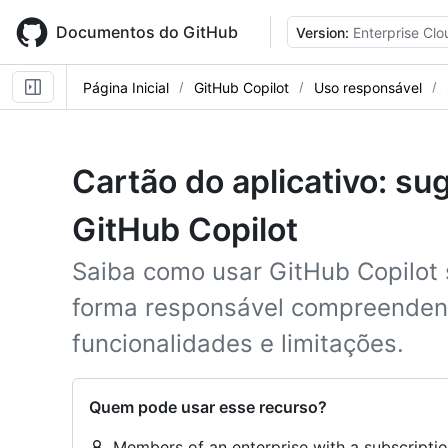
Skip
to
Documentos do GitHub
Version:
Enterprise Clo
main
content
Página Inicial
GitHub Copilot
Uso responsável
Cartão do aplicativo: s
GitHub Copilot
Saiba como usar GitHub Copilot
forma responsável compreendend
funcionalidades e limitações.
Quem pode usar esse recurso?
Members of an enterprise with a subscriptio