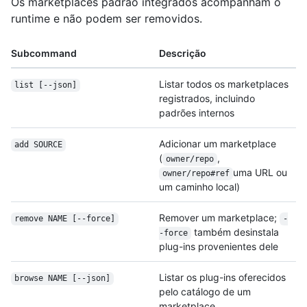
Os marketplaces padrão integrados acompanham o
runtime e não podem ser removidos.
Subcommand
Descrição
Listar todos os marketplaces
list [--json]
registrados, incluindo
padrões internos
Adicionar um marketplace
add SOURCE
(
,
owner/repo
uma URL ou
owner/repo#ref
um caminho local)
Remover um marketplace;
remove NAME [--force]
-
também desinstala
-force
plug-ins provenientes dele
Listar os plug-ins oferecidos
browse NAME [--json]
pelo catálogo de um
marketplace