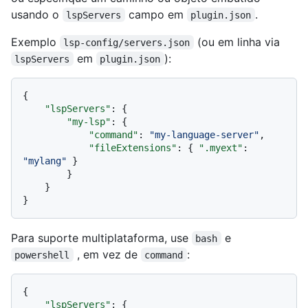
usando o
campo em
.
lspServers
plugin.json
Exemplo
(ou em linha via
lsp-config/servers.json
em
):
lspServers
plugin.json
{
"lspServers"
:
{
"my-lsp"
:
{
"command"
:
"my-language-server"
,
"fileExtensions"
:
{
".myext"
:
"mylang"
}
}
}
}
Para suporte multiplataforma, use
e
bash
, em vez de
:
powershell
command
{
"lspServers"
:
{