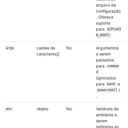
arquivo de
configuração
. Oferece
suporte
para
${PLUGI
.
N_ROOT}
cadeia de
No
Argumentos
args
caracteres[]
a serem
passados
para
comman
d
(ignorados
para
e
bash
)
powershell
.
objeto
No
Variáveis de
env
ambiente a
serem
definidas ao