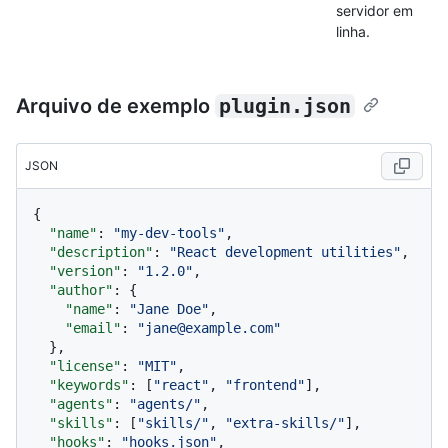
servidor em
linha.
Arquivo de exemplo
plugin.json
JSON
{
"name"
:
"my-dev-tools"
,
"description"
:
"React development utilities"
,
"version"
:
"1.2.0"
,
"author"
:
{
"name"
:
"Jane Doe"
,
"email"
:
"jane@example.com"
}
,
"license"
:
"MIT"
,
"keywords"
:
[
"react"
,
"frontend"
]
,
"agents"
:
"agents/"
,
"skills"
:
[
"skills/"
,
"extra-skills/"
]
,
"hooks"
:
"hooks.json"
,