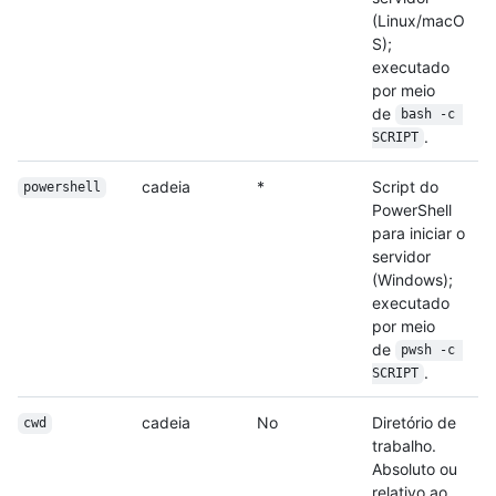
(Linux/macO
S);
executado
por meio
de
bash -c 
.
SCRIPT
cadeia
*
Script do
powershell
PowerShell
para iniciar o
servidor
(Windows);
executado
por meio
de
pwsh -c 
.
SCRIPT
cadeia
No
Diretório de
cwd
trabalho.
Absoluto ou
relativo ao