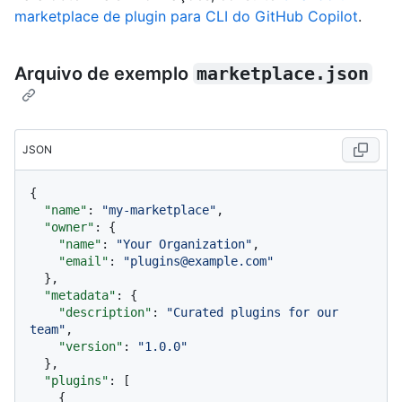
marketplace de plugin para CLI do GitHub Copilot
.
Arquivo de exemplo
marketplace.json
JSON
{
"name"
:
"my-marketplace"
,
"owner"
:
{
"name"
:
"Your Organization"
,
"email"
:
"plugins@example.com"
}
,
"metadata"
:
{
"description"
:
"Curated plugins for our 
team"
,
"version"
:
"1.0.0"
}
,
"plugins"
:
[
{