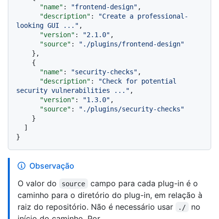
"name"
:
"frontend-design"
,
"description"
:
"Create a professional-
looking GUI ..."
,
"version"
:
"2.1.0"
,
"source"
:
"./plugins/frontend-design"
}
,
{
"name"
:
"security-checks"
,
"description"
:
"Check for potential 
security vulnerabilities ..."
,
"version"
:
"1.3.0"
,
"source"
:
"./plugins/security-checks"
}
]
}
Observação
O valor do
campo para cada plug-in é o
source
caminho para o diretório do plug-in, em relação à
raiz do repositório. Não é necessário usar
no
./
início do caminho. Por