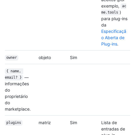
exemplo,
ac
)
me.tools
para plug-ins
da
Especificaçã
o Aberta de
Plug-ins
.
objeto
Sim
owner
{ name, 
—
email? }
informações
do
proprietário
do
marketplace.
matriz
Sim
Lista de
plugins
entradas de