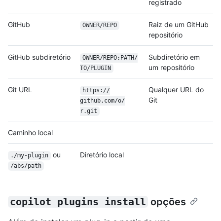
registrado
GitHub
Raiz de um GitHub
OWNER/REPO
repositório
GitHub subdiretório
Subdiretório em
OWNER/
REPO:PATH/
um repositório
TO/
PLUGIN
Git URL
Qualquer URL do
https:/
/
Git
github.com/
o/
r.git
Caminho local
ou
Diretório local
./my-plugin
/abs/path
copilot plugins install
opções