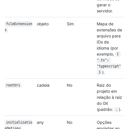
gerar o
servidor.
objeto
Sim
Mapa de
fileExtension
extensões de
s
arquivo para
IDs de
idioma (por
exemplo,
{ 
".ts": 
"typescript"
).
 }
cadeia
No
Raiz do
rootUri
projeto em
relação à raiz
do Git
(padrão:
).
.
any
No
Opções
initializatio
enviadas ao
n
Options