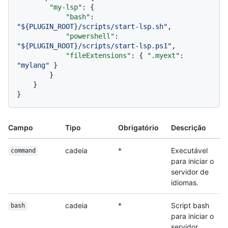
"my-lsp"
:
{
"bash"
:
"${PLUGIN_ROOT}/scripts/start-lsp.sh"
,
"powershell"
:
"${PLUGIN_ROOT}/scripts/start-lsp.ps1"
,
"fileExtensions"
:
{
".myext"
:
"mylang"
}
}
}
}
Campo
Tipo
Obrigatório
Descrição
cadeia
*
Executável
command
para iniciar o
servidor de
idiomas.
cadeia
*
Script bash
bash
para iniciar o
servidor