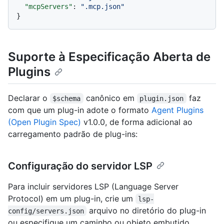
"mcpServers"
:
".mcp.json"
}
Suporte à Especificação Aberta de
Plugins
Declarar o
canônico em
faz
$schema
plugin.json
com que um plug-in adote o formato
Agent Plugins
(Open Plugin Spec)
v1.0.0, de forma adicional ao
carregamento padrão de plug-ins:
Configuração do servidor LSP
Para incluir servidores LSP (Language Server
Protocol) em um plug-in, crie um
lsp-
arquivo no diretório do plug-in
config/servers.json
ou especifique um caminho ou objeto embutido