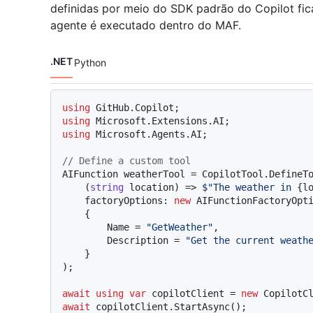
definidas por meio do SDK padrão do Copilot fi
agente é executado dentro do MAF.
.NET
Python
Idiomas de código navigation
using
using
using
 Microsoft.Agents.AI;

// Define a custom tool
AIFunction weatherTool = CopilotTool.DefineTo
    (
string
 location) => 
$"The weather in 
{l
    factoryOptions: 
new
 AIFunctionFactoryOpti
    {

        Name = 
"GetWeather"
,

        Description = 
"Get the current weath
    }

);

await
using
var
 copilotClient = 
new
await
 copilotClient.StartAsync();
