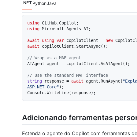
.NET
Python
Java
Idiomas de código navigation
using
using
 Microsoft.Agents.AI;

await
using
var
 copilotClient = 
new
await
 copilotClient.StartAsync();

// Wrap as a MAF agent
AIAgent agent = copilotClient.AsAIAgent();

// Use the standard MAF interface
string
 response = 
await
 agent.RunAsync(
"Expla
ASP.NET Core"
);

Adicionando ferramentas perso
Estenda o agente do Copilot com ferramentas de