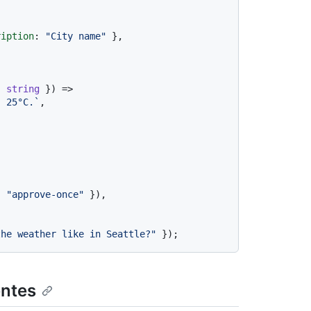
ription
: 
"City name"
 },

: 
string
 }) =>

, 25°C.`
,

: 
"approve-once"
 }),

the weather like in Seattle?"
entes