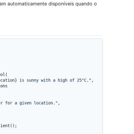
cam automaticamente disponíveis quando o
ol(

ocation}
 is sunny with a high of 25°C."
,

ons

er for a given location."
,
