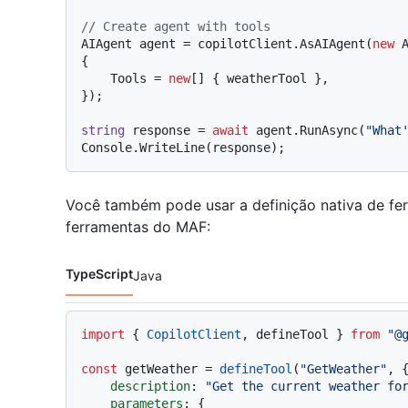
// Create agent with tools
AIAgent agent = copilotClient.AsAIAgent(
new
 A
{

    Tools = 
new
[] { weatherTool },

});

string
 response = 
await
 agent.RunAsync(
"What
Você também pode usar a definição nativa de f
ferramentas do MAF:
TypeScript
Java
Idiomas de código navigation
import
 { 
CopilotClient
, defineTool } 
from
"@
const
 getWeather = 
defineTool
(
"GetWeather"
, {
description
: 
"Get the current weather fo
parameters
: {
