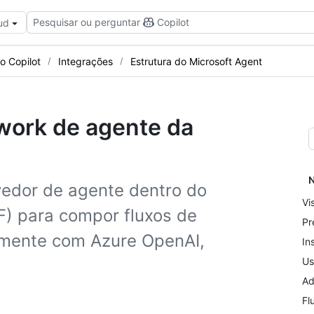
Pesquisar ou perguntar
Copilot
ud
o Copilot
Integrações
Estrutura do Microsoft Agent
work de agente da
N
edor de agente dentro do
Vi
) para compor fluxos de
Pr
tamente com Azure OpenAI,
In
Us
Ad
Fl