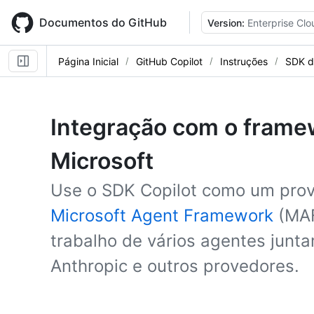
Skip
to
Documentos do GitHub
Version:
Enterprise Clo
main
content
Página Inicial
GitHub Copilot
Instruções
SDK d
Integração com o frame
Microsoft
Use o SDK Copilot como um prov
Microsoft Agent Framework
(MAF
trabalho de vários agentes jun
Anthropic e outros provedores.