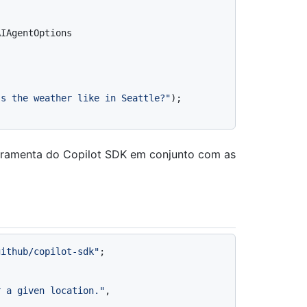
IAgentOptions

's the weather like in Seattle?"
);

erramenta do Copilot SDK em conjunto com as
github/copilot-sdk"
;



r a given location."
,
