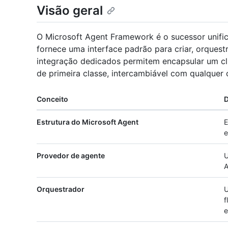
Visão geral
O Microsoft Agent Framework é o sucessor unifi
fornece uma interface padrão para criar, orquest
integração dedicados permitem encapsular um c
de primeira classe, intercambiável com qualquer 
Conceito
D
Estrutura do Microsoft Agent
E
e
Provedor de agente
U
A
Orquestrador
U
f
e