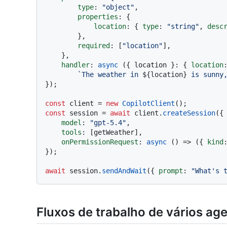
type
: 
"object"
,

properties
: {

location
: { 
type
: 
"string"
, 
desc
        },

required
: [
"location"
],

    },

handler
: 
async
 ({ location }: { 
location
`The weather in 
${location}
 is sunny
});

const
 client = 
new
CopilotClient
const
 session = 
await
 client.
createSession
({

model
: 
"gpt-5.4"
,

tools
: [getWeather],

onPermissionRequest
: 
async
 () => ({ 
kind
});

await
 session.
sendAndWait
({ 
prompt
: 
"What's 
Fluxos de trabalho de vários ag