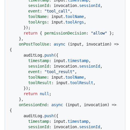
timestamp
: input.
timestamp
,

sessionId
: invocation.
sessionId
,

event
: 
"tool_call"
,

toolName
: input.
toolName
,

toolArgs
: input.
toolArgs
,

      });

return
 { 
permissionDecision
: 
"allow"
 };

    },

onPostToolUse
: 
async
 (input, invocation) => 
{

      auditLog.
push
({

timestamp
: input.
timestamp
,

sessionId
: invocation.
sessionId
,

event
: 
"tool_result"
,

toolName
: input.
toolName
,

toolResult
: input.
toolResult
,

      });

return
null
;

    },

onSessionEnd
: 
async
 (input, invocation) => 
{

      auditLog.
push
({

timestamp
: input.
timestamp
,

sessionId
: invocation.
sessionId
,
