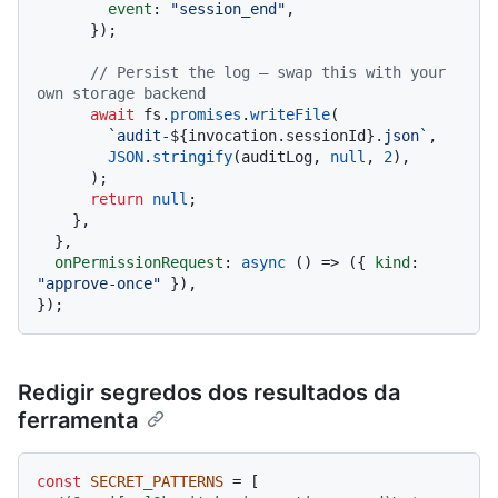
event
: 
"session_end"
,

      });

// Persist the log — swap this with your 
own storage backend
await
 fs.
promises
.
writeFile
(

`audit-
${invocation.sessionId}
.json`
,

JSON
.
stringify
(auditLog, 
null
, 
2
),

      );

return
null
;

    },

  },

onPermissionRequest
: 
async
 () => ({ 
kind
: 
"approve-once"
 }),

Redigir segredos dos resultados da
ferramenta
const
SECRET_PATTERNS
 = [
