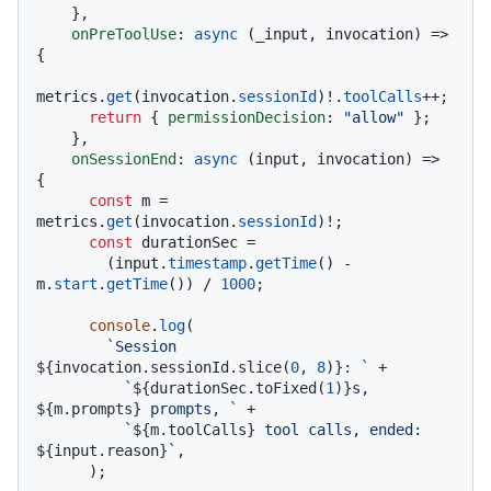
    },

onPreToolUse
: 
async
 (_input, invocation) => 
{

metrics.
get
(invocation.
sessionId
)!.
toolCalls
++;

return
 { 
permissionDecision
: 
"allow"
 };

    },

onSessionEnd
: 
async
 (input, invocation) => 
{

const
 m = 
metrics.
get
(invocation.
sessionId
)!;

const
 durationSec =

        (input.
timestamp
.
getTime
() - 
m.
start
.
getTime
()) / 
1000
;

console
.
log
(

`Session 
${invocation.sessionId.slice(
0
, 
8
)}
: `
 +

`
${durationSec.toFixed(
1
)}
s, 
${m.prompts}
 prompts, `
 +

`
${m.toolCalls}
 tool calls, ended: 
${input.reason}
`
,

      );
