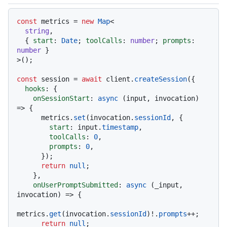
Idiomas de código navigation
const
 metrics = 
new
Map
<

string
,

  { 
start
: 
Date
; 
toolCalls
: 
number
; 
prompts
: 
number
 }

>();

const
 session = 
await
 client.
createSession
({

hooks
: {

onSessionStart
: 
async
 (input, invocation) 
=> {

      metrics.
set
(invocation.
sessionId
, {

start
: input.
timestamp
,

toolCalls
: 
0
,

prompts
: 
0
,

      });

return
null
;

    },

onUserPromptSubmitted
: 
async
 (_input, 
invocation) => {

metrics.
get
(invocation.
sessionId
)!.
prompts
++;

return
null
;
