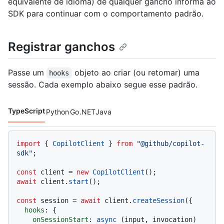
equivalente de idioma) de qualquer gancho informa ao
SDK para continuar com o comportamento padrão.
Registrar ganchos
Passe um
objeto ao criar (ou retomar) uma
hooks
sessão. Cada exemplo abaixo segue esse padrão.
TypeScript
Python
Go
.NET
Java
Idiomas de código navigation
import
 { 
CopilotClient
 } 
from
"@github/copilot-
sdk"
;

const
 client = 
new
CopilotClient
await
 client.
start
();

const
 session = 
await
 client.
createSession
({

hooks
: {

onSessionStart
: 
async
 (input, invocation) 