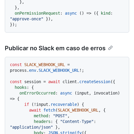
    },

  },

onPermissionRequest
: 
async
 () => ({ 
kind
: 
"approve-once"
 }),

Publicar no Slack em caso de erros
const
SLACK_WEBHOOK_URL
 = 
process.
env
.
SLACK_WEBHOOK_URL
!;

const
 session = 
await
 client.
createSession
({

hooks
: {

onErrorOccurred
: 
async
 (input, invocation) 
=> {

if
 (!input.
recoverable
) {

await
fetch
(
SLACK_WEBHOOK_URL
, {

method
: 
"POST"
,

headers
: { 
"Content-Type"
: 
"application/json"
 },

body
: 
JSON
.
stringify
({
