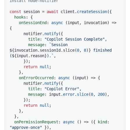
install node-notifier
const
 session = 
await
 client.
createSession
({

hooks
: {

onSessionEnd
: 
async
 (input, invocation) => 
{

      notifier.
notify
({

title
: 
"Copilot Session Complete"
,

message
: 
`Session 
${invocation.sessionId.slice(
0
, 
8
)}
 finished 
(
${input.reason}
).`
,

      });

return
null
;

    },

onErrorOccurred
: 
async
 (input) => {

      notifier.
notify
({

title
: 
"Copilot Error"
,

message
: input.
error
.
slice
(
0
, 
200
),

      });

return
null
;

    },

  },

onPermissionRequest
: 
async
 () => ({ 
kind
: 
"approve-once"
 }),
