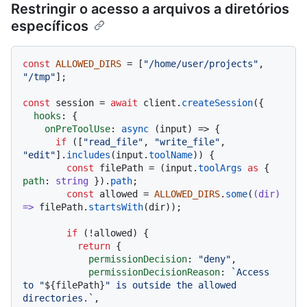
Restringir o acesso a arquivos a diretórios
específicos
const
ALLOWED_DIRS
 = [
"/home/user/projects"
, 
"/tmp"
];

const
 session = 
await
 client.
createSession
({

hooks
: {

onPreToolUse
: 
async
 (input) => {

if
 ([
"read_file"
, 
"write_file"
, 
"edit"
].
includes
(input.
toolName
)) {

const
 filePath = (input.
toolArgs
as
 { 
path
: 
string
 }).
path
;

const
 allowed = 
ALLOWED_DIRS
.
some
(
(
dir
) 
=>
 filePath.
startsWith
(dir));

if
 (!allowed) {

return
 {

permissionDecision
: 
"deny"
,

permissionDecisionReason
: 
`Access 
to "
${filePath}
" is outside the allowed 
directories.`
,
