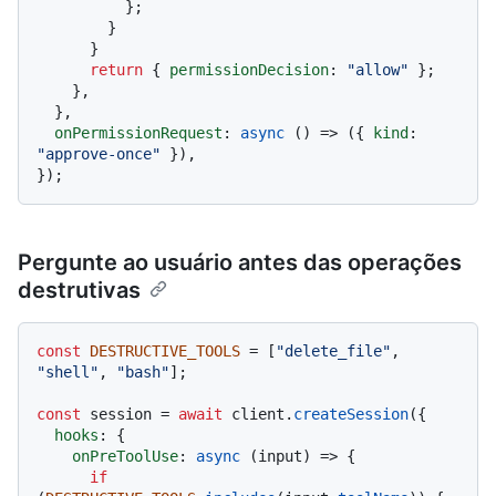
          };

        }

      }

return
 { 
permissionDecision
: 
"allow"
 };

    },

  },

onPermissionRequest
: 
async
 () => ({ 
kind
: 
"approve-once"
 }),

Pergunte ao usuário antes das operações
destrutivas
const
DESTRUCTIVE_TOOLS
 = [
"delete_file"
, 
"shell"
, 
"bash"
];

const
 session = 
await
 client.
createSession
({

hooks
: {

onPreToolUse
: 
async
 (input) => {

if