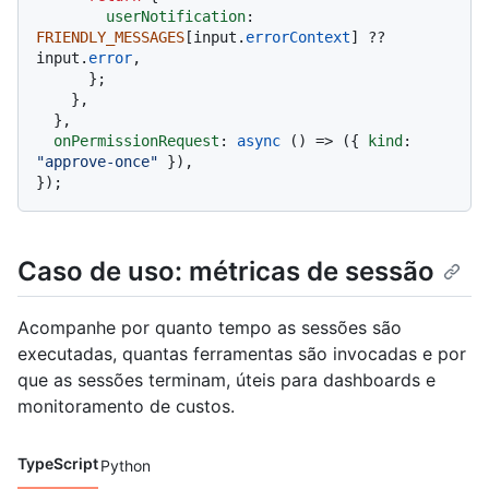
userNotification
: 
FRIENDLY_MESSAGES
[input.
errorContext
] ?? 
input.
error
,

      };

    },

  },

onPermissionRequest
: 
async
 () => ({ 
kind
: 
"approve-once"
 }),

Caso de uso: métricas de sessão
Acompanhe por quanto tempo as sessões são
executadas, quantas ferramentas são invocadas e por
que as sessões terminam, úteis para dashboards e
monitoramento de custos.
TypeScript
Python