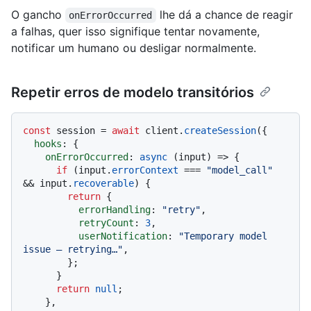
O gancho
lhe dá a chance de reagir
onErrorOccurred
a falhas, quer isso signifique tentar novamente,
notificar um humano ou desligar normalmente.
Repetir erros de modelo transitórios
const
 session = 
await
 client.
createSession
({

hooks
: {

onErrorOccurred
: 
async
 (input) => {

if
 (input.
errorContext
 === 
"model_call"
&& input.
recoverable
) {

return
 {

errorHandling
: 
"retry"
,

retryCount
: 
3
,

userNotification
: 
"Temporary model 
issue — retrying…"
,

        };

      }

return
null
;

    },
