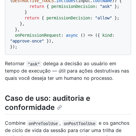
(
DESTRUCTIVE_TOOLS
.
includes
(input.
toolName
)) {

return
 { 
permissionDecision
: 
"ask"
 };

      }

return
 { 
permissionDecision
: 
"allow"
 };

    },

  },

onPermissionRequest
: 
async
 () => ({ 
kind
: 
"approve-once"
 }),

Retornar
delega a decisão ao usuário em
"ask"
tempo de execução — útil para ações destrutivas nas
quais você deseja ter um humano no processo.
Caso de uso: auditoria e
conformidade
Combine
,
e os ganchos
onPreToolUse
onPostToolUse
de ciclo de vida da sessão para criar uma trilha de