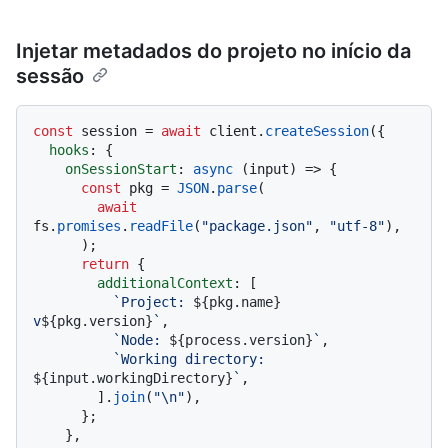
Injetar metadados do projeto no início da
sessão
const
 session = 
await
 client.
createSession
({

hooks
: {

onSessionStart
: 
async
 (input) => {

const
 pkg = 
JSON
.
parse
(

await
fs.
promises
.
readFile
(
"package.json"
, 
"utf-8"
),

      );

return
 {

additionalContext
: [

`Project: 
${pkg.name}
v
${pkg.version}
`
,

`Node: 
${process.version}
`
,

`Working directory: 
${input.workingDirectory}
`
,

        ].
join
(
"\n"
),

      };

    },
