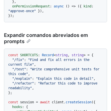
  },

onPermissionRequest
: 
async
 () => ({ 
kind
: 
"approve-once"
 }),

Expandir comandos abreviados em
prompts
const
SHORTCUTS
: 
Record
<
string
, 
string
> = {

"/fix"
: 
"Find and fix all errors in the 
current file"
,

"/test"
: 
"Write comprehensive unit tests for 
this code"
,

"/explain"
: 
"Explain this code in detail"
,

"/refactor"
: 
"Refactor this code to improve 
readability"
,

};

const
 session = 
await
 client.
createSession
({

hooks
: {
