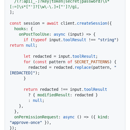
/(?:api[_-]?key|token|secret|password)\s*
[:=]\s*["']?[\w\-\.]+["']?/gi
,

];

const
 session = 
await
 client.
createSession
({

hooks
: {

onPostToolUse
: 
async
 (input) => {

if
 (
typeof
 input.
toolResult
 !== 
"string"
) 
return
null
;

let
 redacted = input.
toolResult
;

for
 (
const
 pattern 
of
SECRET_PATTERNS
) {

        redacted = redacted.
replace
(pattern, 
"
[REDACTED]"
);

      }

return
 redacted !== input.
toolResult
        ? { 
modifiedResult
: redacted }

        : 
null
;

    },

  },

onPermissionRequest
: 
async
 () => ({ 
kind
: 
"approve-once"
 }),
