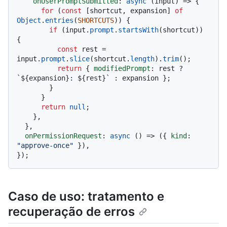
onUserPromptSubmitted
: 
async
 (input) => {

for
 (
const
 [shortcut, expansion] 
of
Object
.
entries
(
SHORTCUTS
)) {

if
 (input.
prompt
.
startsWith
(shortcut)) 
{

const
 rest = 
input.
prompt
.
slice
(shortcut.
length
).
trim
();

return
 { 
modifiedPrompt
: rest ? 
`
${expansion}
: 
${rest}
`
 : expansion };

        }

      }

return
null
;

    },

  },

onPermissionRequest
: 
async
 () => ({ 
kind
: 
"approve-once"
 }),

Caso de uso: tratamento e
recuperação de erros