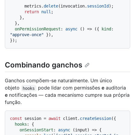
      metrics.
delete
(invocation.
sessionId
);

return
null
;

    },

  },

onPermissionRequest
: 
async
 () => ({ 
kind
: 
"approve-once"
 }),

Combinando ganchos
Ganchos compõem-se naturalmente. Um único
objeto
pode lidar com permissões
e
auditoria
hooks
e
notificações — cada mecanismo cumpre sua própria
função.
const
 session = 
await
 client.
createSession
({

hooks
: {

onSessionStart
: 
async
 (input) => {
