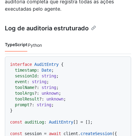
auditoria completa que registra todas as ações
executadas pelo agente.
Log de auditoria estruturado
TypeScript
Python
Idiomas de código navigation
interface
AuditEntry
 {

timestamp
: 
Date
;

sessionId
: 
string
;

event
: 
string
;

toolName
?: 
string
;

toolArgs
?: 
unknown
;

toolResult
?: 
unknown
;

prompt
?: 
string
;

}

const
auditLog
: 
AuditEntry
[] = [];

const
 session = 
await
 client.
createSession
({
