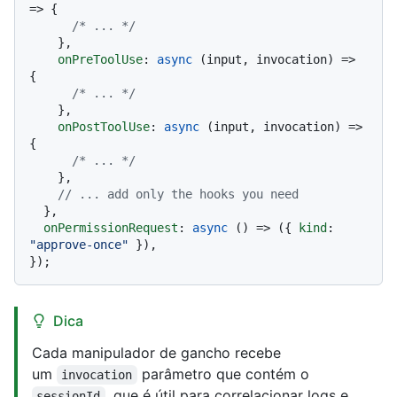
=> {

/* ... */
    },

onPreToolUse
: 
async
 (input, invocation) => 
{

/* ... */
    },

onPostToolUse
: 
async
 (input, invocation) => 
{

/* ... */
    },

// ... add only the hooks you need
  },

onPermissionRequest
: 
async
 () => ({ 
kind
: 
"approve-once"
 }),

Dica
Cada manipulador de gancho recebe
um
parâmetro que contém o
invocation
, que é útil para correlacionar logs e
sessionId