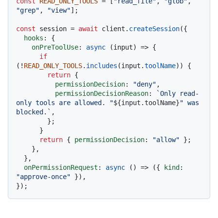
const
READ_ONLY_TOOLS
 = [
"read_file"
, 
"glob"
, 
"grep"
, 
"view"
];

const
 session = 
await
 client.
createSession
({

hooks
: {

onPreToolUse
: 
async
 (input) => {

if
(!
READ_ONLY_TOOLS
.
includes
(input.
toolName
)) {

return
 {

permissionDecision
: 
"deny"
,

permissionDecisionReason
: 
`Only read-
only tools are allowed. "
${input.toolName}
" was 
blocked.`
,

        };

      }

return
 { 
permissionDecision
: 
"allow"
 };

    },

  },

onPermissionRequest
: 
async
 () => ({ 
kind
: 
"approve-once"
 }),
