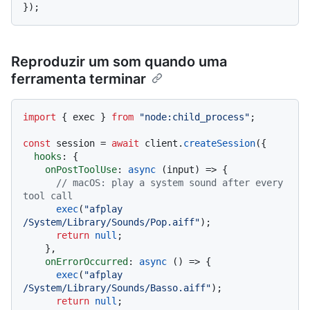
Reproduzir um som quando uma
ferramenta terminar
import
 { exec } 
from
"node:child_process"
;

const
 session = 
await
 client.
createSession
({

hooks
: {

onPostToolUse
: 
async
 (input) => {

// macOS: play a system sound after every 
tool call
exec
(
"afplay 
/System/Library/Sounds/Pop.aiff"
);

return
null
;

    },

onErrorOccurred
: 
async
 () => {

exec
(
"afplay 
/System/Library/Sounds/Basso.aiff"
);

return
null
;
