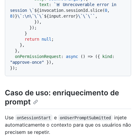
text
: 
`🚨 Unrecoverable error in 
session \`
${invocation.sessionId.slice(
0
, 
8
)}
\`:\n\`\`\`
${input.error}
\`\`\``
,

          }),

        });

      }

return
null
;

    },

  },

onPermissionRequest
: 
async
 () => ({ 
kind
: 
"approve-once"
 }),

Caso de uso: enriquecimento de
prompt
Use
e
injete
onSessionStart
onUserPromptSubmitted
automaticamente o contexto para que os usuários não
precisem se repetir.