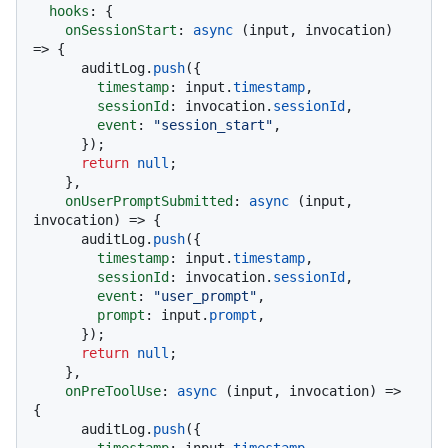
hooks
: {

onSessionStart
: 
async
 (input, invocation) 
=> {

      auditLog.
push
({

timestamp
: input.
timestamp
,

sessionId
: invocation.
sessionId
,

event
: 
"session_start"
,

      });

return
null
;

    },

onUserPromptSubmitted
: 
async
 (input, 
invocation) => {

      auditLog.
push
({

timestamp
: input.
timestamp
,

sessionId
: invocation.
sessionId
,

event
: 
"user_prompt"
,

prompt
: input.
prompt
,

      });

return
null
;

    },

onPreToolUse
: 
async
 (input, invocation) => 
{

      auditLog.
push
({
