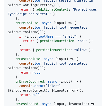
console
.
log
(
`[audit] session started in 
${input.workingDirectory}
`
);

return
 { 
additionalContext
: 
"Project uses 
TypeScript and Vitest."
 };

    },

onPreToolUse
: 
async
 (input) => {

console
.
log
(
`[audit] tool requested: 
${input.toolName}
`
);

if
 (input.
toolName
 === 
"shell"
) {

return
 { 
permissionDecision
: 
"ask"
 };

      }

return
 { 
permissionDecision
: 
"allow"
 };

    },

onPostToolUse
: 
async
 (input) => {

console
.
log
(
`[audit] tool completed: 
${input.toolName}
`
);

return
null
;

    },

onErrorOccurred
: 
async
 (input) => {

console
.
error
(
`[alert] 
${input.errorContext}
: 
${input.error}
`
);

return
null
;

    },

onSessionEnd
: 
async
 (input, invocation) => 