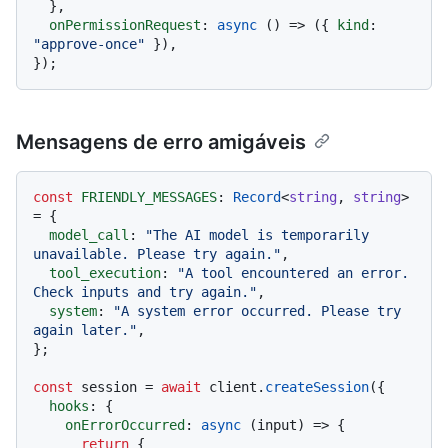
  },

onPermissionRequest
: 
async
 () => ({ 
kind
: 
"approve-once"
 }),

Mensagens de erro amigáveis
const
FRIENDLY_MESSAGES
: 
Record
<
string
, 
string
> 
= {

model_call
: 
"The AI model is temporarily 
unavailable. Please try again."
,

tool_execution
: 
"A tool encountered an error. 
Check inputs and try again."
,

system
: 
"A system error occurred. Please try 
again later."
,

};

const
 session = 
await
 client.
createSession
({

hooks
: {

onErrorOccurred
: 
async
 (input) => {

return
 {
