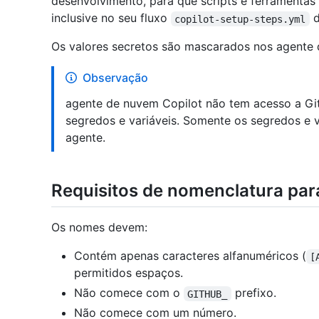
desenvolvimento, para que scripts e ferramentas
inclusive no seu fluxo
d
copilot-setup-steps.yml
Os valores secretos são mascarados nos agente 
Observação
agente de nuvem Copilot não tem acesso a G
segredos e variáveis. Somente os segredos e 
agente.
Requisitos de nomenclatura para
Os nomes devem:
Contém apenas caracteres alfanuméricos (
[
permitidos espaços.
Não comece com o
prefixo.
GITHUB_
Não comece com um número.