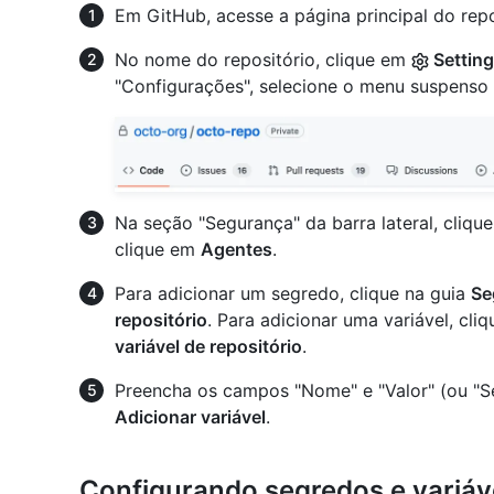
Em GitHub, acesse a página principal do repo
No nome do repositório, clique em
Settin
"Configurações", selecione o menu suspenso
Na seção "Segurança" da barra lateral, cliq
clique em
Agentes
.
Para adicionar um segredo, clique na guia
Se
repositório
. Para adicionar uma variável, cli
variável de repositório
.
Preencha os campos "Nome" e "Valor" (ou "S
Adicionar variável
.
Configurando segredos e variáve