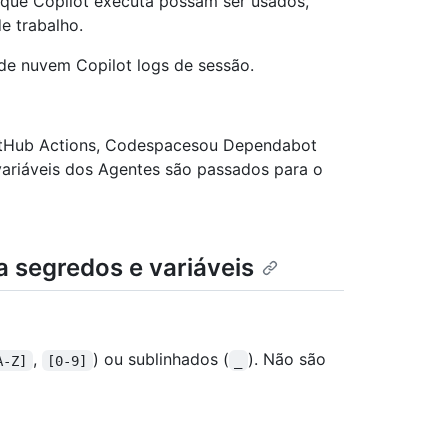
 que Copilot executa possam ser usados,
e trabalho.
de nuvem Copilot logs de sessão.
itHub Actions, Codespacesou Dependabot
variáveis dos Agentes são passados para o
 segredos e variáveis
,
) ou sublinhados (
). Não são
A-Z]
[0-9]
_