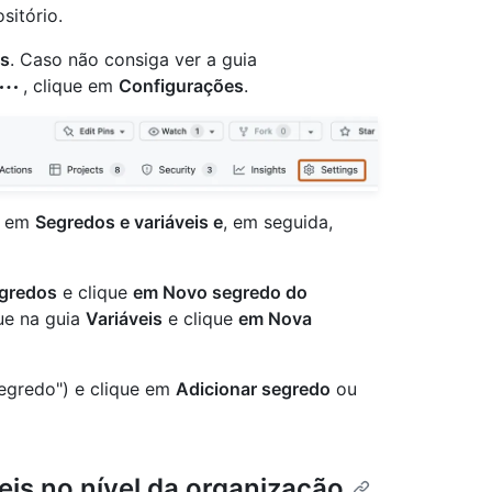
sitório.
gs
. Caso não consiga ver a guia
, clique em
Configurações
.
ue em
Segredos e variáveis e
, em seguida,
gredos
e clique
em Novo segredo do
que na guia
Variáveis
e clique
em Nova
egredo") e clique em
Adicionar segredo
ou
is no nível da organização