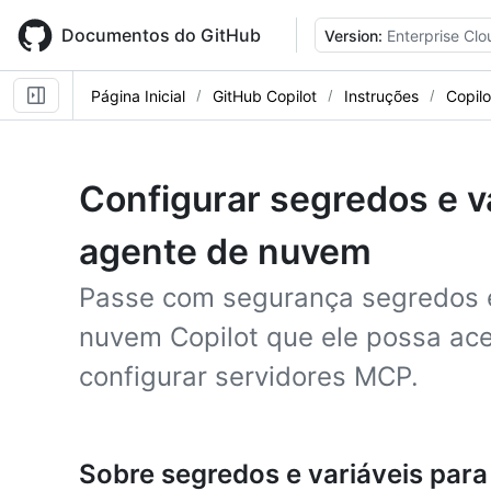
Skip
to
Documentos do GitHub
Version:
Enterprise Clo
main
content
Página Inicial
GitHub Copilot
Instruções
Copil
Configurar segredos e va
agente de nuvem
Passe com segurança segredos e
nuvem Copilot que ele possa ace
configurar servidores MCP.
Sobre segredos e variáveis par