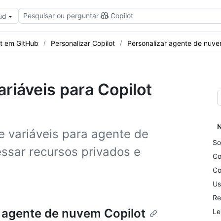
Pesquisar ou perguntar
Copilot
ud
ot em GitHub
Personalizar Copilot
Personalizar agente de nuv
riáveis para Copilot
N
 variáveis para agente de
So
ssar recursos privados e
Co
Co
Us
Re
a agente de nuvem Copilot
Le