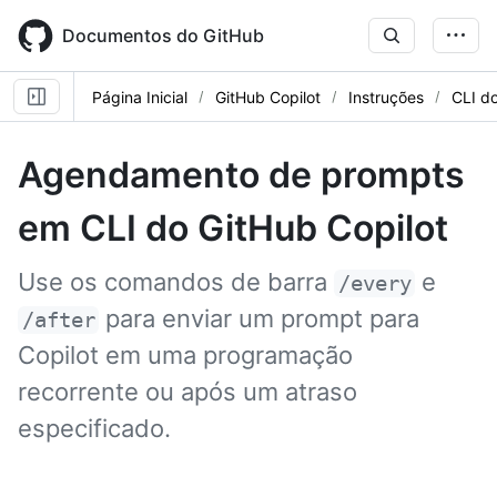
Skip
to
Documentos do GitHub
main
content
Página Inicial
GitHub Copilot
Instruções
CLI do
Agendamento de prompts
em CLI do GitHub Copilot
Use os comandos de barra
e
/every
para enviar um prompt para
/after
Copilot em uma programação
recorrente ou após um atraso
especificado.