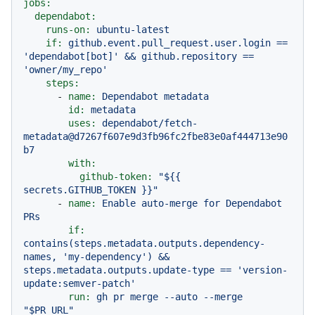
jobs:
dependabot:
runs-on:
ubuntu-latest
if:
github.event.pull_request.user.login
==
'dependabot[bot]'
&&
github.repository
==
'owner/my_repo'
steps:
-
name:
Dependabot
metadata
id:
metadata
uses:
dependabot/fetch-
metadata@d7267f607e9d3fb96fc2fbe83e0af444713e90
b7
with:
github-token:
"$
{{ 
secrets.GITHUB_TOKEN }}
"
-
name:
Enable
auto-merge
for
Dependabot
PRs
if:
contains(steps.metadata.outputs.dependency-
names,
'my-dependency'
)
&&
steps.metadata.outputs.update-type
==
'version-
update:semver-patch'
run:
gh
pr
merge
--auto
--merge
"$PR_URL"