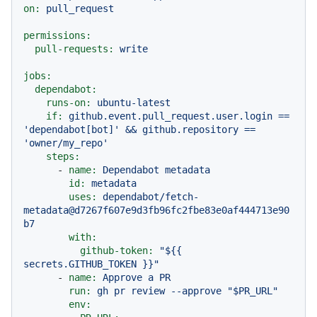
on:
pull_request
permissions:
pull-requests:
write
jobs:
dependabot:
runs-on:
ubuntu-latest
if:
github.event.pull_request.user.login
==
'dependabot[bot]'
&&
github.repository
==
'owner/my_repo'
steps:
-
name:
Dependabot
metadata
id:
metadata
uses:
dependabot/fetch-
metadata@d7267f607e9d3fb96fc2fbe83e0af444713e90
b7
with:
github-token:
"$
{{ 
secrets.GITHUB_TOKEN }}
"
-
name:
Approve
a
PR
run:
gh
pr
review
--approve
"$PR_URL"
env: