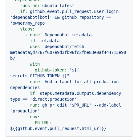
runs-on:
ubuntu-latest
if:
github.event.pull_request.user.login
==
'dependabot[bot]'
&&
github.repository
==
'owner/my_repo'
steps:
-
name:
Dependabot
metadata
id:
metadata
uses:
dependabot/fetch-
metadata@d7267f607e9d3fb96fc2fbe83e0af444713e90
b7
with:
github-token:
"$
{{ 
secrets.GITHUB_TOKEN }}
"
-
name:
Add
a
label
for
all
production
dependencies
if:
steps.metadata.outputs.dependency-
type
==
'direct:production'
run:
gh
pr
edit
"$PR_URL"
--add-label
"production"
env:
PR_URL:
${{github.event.pull_request.html_url}}