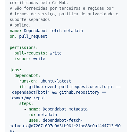
certificadas pelo GitHub.
# São fornecidas por terceiros e regidas por
# termos de serviço, política de privacidade e 
suporte separados
# online.
name:
Dependabot
fetch
metadata
on:
pull_request
permissions:
pull-requests:
write
issues:
write
jobs:
dependabot:
runs-on:
ubuntu-latest
if:
github.event.pull_request.user.login
==
'dependabot[bot]'
&&
github.repository
==
'owner/my_repo'
steps:
-
name:
Dependabot
metadata
id:
metadata
uses:
dependabot/fetch-
metadata@d7267f607e9d3fb96fc2fbe83e0af444713e90
b7