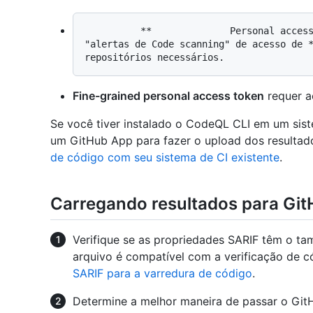
          **              Personal access token (classic)              ** requer 
"alertas de Code scanning" de acesso de *
Fine-grained personal access token
requer a
Se você tiver instalado o CodeQL CLI em um sis
um GitHub App para fazer o upload dos resultad
de código com seu sistema de CI existente
.
Carregando resultados para Gi
Verifique se as propriedades SARIF têm o t
arquivo é compatível com a verificação de c
SARIF para a varredura de código
.
Determine a melhor maneira de passar o Git