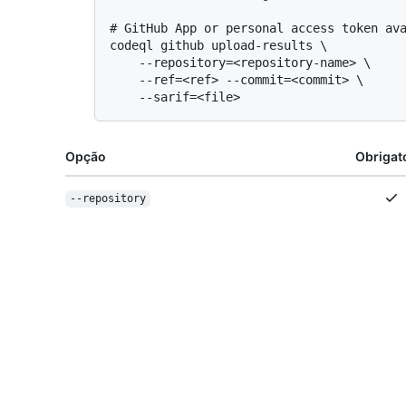
# 
GitHub App or personal access token av
codeql github upload-results \

    --repository=<repository-name> \

    --ref=<ref> --commit=<commit> \

Opção
Obrigat
--repository