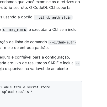
endamos que você examine as diretrizes do
sitório secreto. O CodeQL CLI suporta:
dos usando a opção
--github-auth-stdin
e
e executar a CLI sem incluir
GITHUB_TOKEN
 opção de linha de comando
--github-auth-
or meio de entrada padrão.
guro e confiável para a configuração,
da arquivo de resultados SARIF e inclua
--
ja disponível na variável de ambiente
ailable from a secret store
 upload-results \
