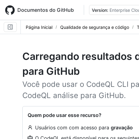
Skip
to
Documentos do GitHub
Version:
Enterprise Clo
main
content
Página Inicial
Qualidade de segurança e código
T
Carregando resultados 
para GitHub
Você pode usar o CodeQL CLI par
CodeQL análise para GitHub.
Quem pode usar esse recurso?
Usuários com com acesso para
gravação
O CodeQL está disponível para os seguintes 