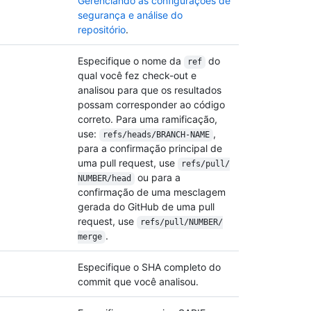
Gerenciando as configurações de
segurança e análise do
repositório
.
Especifique o nome da
do
ref
qual você fez check-out e
analisou para que os resultados
possam corresponder ao código
correto. Para uma ramificação,
use:
,
refs/
heads/
BRANCH-NAME
para a confirmação principal de
uma pull request, use
refs/
pull/
ou para a
NUMBER/
head
confirmação de uma mesclagem
gerada do GitHub de uma pull
request, use
refs/
pull/
NUMBER/
.
merge
Especifique o SHA completo do
commit que você analisou.