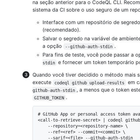
na seção anterior para o CodeQL CLI. Recom
sistema da CI sobre o uso seguro de um repo
Interface com um repositório de segre
(recomendado).
Salvar o segredo na variável de ambient
a opção
.
--github-auth-stdin
Para fins de teste, você pode passar a
e fornecer um token temporário p
stdin
Quando você tiver decidido o método mais se
execute
em ca
codeql github upload-results
, a menos que o token este
github-auth-stdin
.
GITHUB_TOKEN
# 
GitHub App or personal access token av
<call-to-retrieve-secret> | codeql github
    --repository=<repository-name> \

    --ref=<ref> --commit=<commit> \
