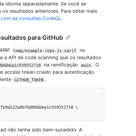
da idioma separadamente. Se você se
á os resultados anteriores. Para obter mais
o com as consultas CodeQL
.
sultados para GitHub
SARIF
no
temp/example-repo-js.sarif
ara a API de code scanning que os resultados
na ramificação
. O
8b6b6a1c939552718
main
 access token criado para autenticação
biente
.
GITHUB_TOKEN
ad não tenha sido bem-sucedido. A