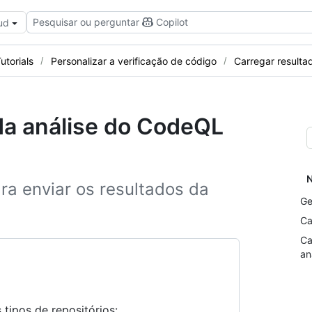
Pesquisar ou perguntar
Copilot
ud
utorials
Personalizar a verificação de código
Carregar resulta
da análise do CodeQL
N
a enviar os resultados da
Ge
Ca
Ca
an
tipos de repositórios: