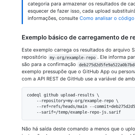
categoria para armazenar os resultados de ca
esquecer de fazer isso, cada upload substituir
informações, consulte
Como analisar o códig
Exemplo básico de carregamento de re
Este exemplo carrega os resultados do arquivo 
repositório
. Ele informa p
my-org/example-repo
são para a confirmação
deb275d2d5fe9a522a0b7bd
exemplo pressupõe que o GitHub App ou personal
com a API REST de GitHub use a variável de am
codeql github upload-results \

    --repository=my-org/example-repo \

    --ref=refs/heads/main --commit=deb275d2d5fe9a522a0b7bd8b6b6a1c939552718 \

Não há saída deste comando a menos que o uplo