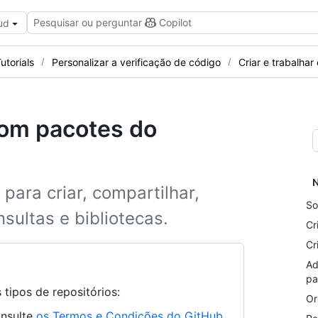
Pesquisar ou perguntar
Copilot
ud
utorials
Personalizar a verificação de código
Criar e trabalh
com pacotes do
N
ara criar, compartilhar,
So
ultas e bibliotecas.
Cr
Cr
Ad
pa
tipos de repositórios:
Or
onsulte
os Termos e Condições do GitHub