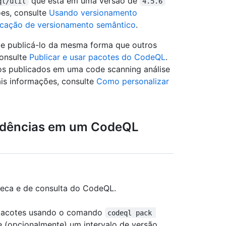
que está em uma versão de
ql/util
4.5.6
ões, consulte
Usando versionamento
icação de versionamento semântico
.
de publicá-lo da mesma forma que outros
consulte
Publicar e usar pacotes do CodeQL
.
os publicados em uma code scanning análise
ais informações, consulte
Como personalizar
endências em um CodeQL
oteca e de consulta do CodeQL.
pacotes usando o comando
codeql pack 
 e (opcionalmente) um intervalo de versão