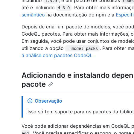
incluindo
, e um pacote de consultas
1.3.0
code
até e incluindo
. Para obter mais informaç
4.6.0
semântico
na documentação do npm e a
Especif
Depois de criar um pacote de modelos, você po
CodeQL pacotes. Para obter mais informações, 
Em seguida, você pode usar conjuntos de model
utilizando a opção
. Para obter m
--model-packs
a análise com pacotes CodeQL
.
Adicionando e instalando dep
pacote
Observação
Isso só tem suporte para os pacotes da bibli
Você pode adicionar dependências em CodeQL 
. Você precisa especificar o escopo, o nome
add