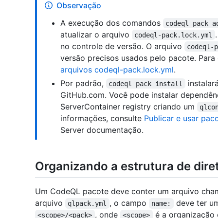
Observação
A execução dos comandos
codeql pack a
atualizar o arquivo
codeql-pack.lock.yml
no controle de versão. O arquivo
codeql-
versão precisos usados pelo pacote. Para
arquivos codeql-pack.lock.yml
.
Por padrão,
instalar
codeql pack install
GitHub.com. Você pode instalar dependên
ServerContainer registry criando um
qlco
informações, consulte
Publicar e usar pa
Server documentação.
Organizando a estrutura de dir
Um CodeQL pacote deve conter um arquivo ch
arquivo
, o campo
deve ter um
qlpack.yml
name:
, onde
é a organização 
<scope>/<pack>
<scope>