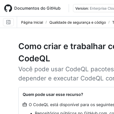
Skip
to
Documentos do GitHub
Version:
Enterprise Clo
main
content
Página Inicial
Qualidade de segurança e código
T
Como criar e trabalhar 
CodeQL
Você pode usar CodeQL pacotes p
depender e executar CodeQL cons
Quem pode usar esse recurso?
O CodeQL está disponível para os seguintes 
Repositórios públicos no GitHub.com, c