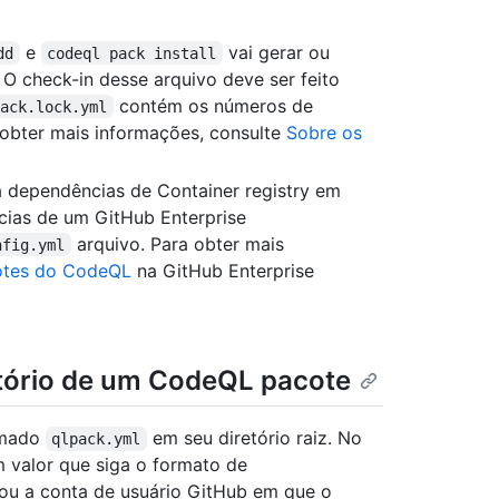
e
vai gerar ou
dd
codeql pack install
. O check-in desse arquivo deve ser feito
contém os números de
pack.lock.yml
 obter mais informações, consulte
Sobre os
á dependências de Container registry em
cias de um GitHub Enterprise
arquivo. Para obter mais
nfig.yml
cotes do CodeQL
na GitHub Enterprise
etório de um CodeQL pacote
amado
em seu diretório raiz. No
qlpack.yml
 valor que siga o formato de
ou a conta de usuário GitHub em que o