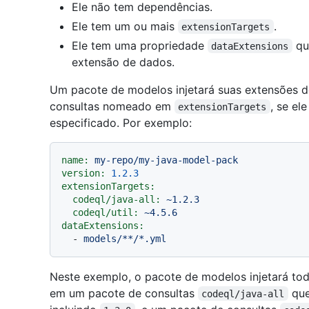
Ele não tem dependências.
Ele tem um ou mais
.
extensionTargets
Ele tem uma propriedade
qu
dataExtensions
extensão de dados.
Um pacote de modelos injetará suas extensões 
consultas nomeado em
, se el
extensionTargets
especificado. Por exemplo:
name:
my-repo/my-java-model-pack
version:
1.2
.3
extensionTargets:
codeql/java-all:
~1.2.3
codeql/util:
~4.5.6
dataExtensions:
-
models/**/*.yml
Neste exemplo, o pacote de modelos injetará t
em um pacote de consultas
que
codeql/java-all